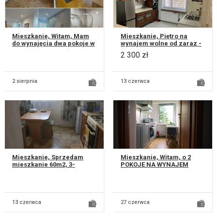
Mieszkanie, Witam, Mam
Mieszkanie, Piętro na
do wynajęcia dwa pokoje w
wynajem wolne od zaraz -
trzypokojowym mieszkaniu
świeżo po remoncie - 48m2
2 300 zł
przy ul. Balladyny w Lu...
- piętro domu jednorodzi...
2 sierpnia
13 czerwca
Mieszkanie, Sprzedam
Mieszkanie, Witam, o 2
mieszkanie 60m2, 3-
POKOJE NA WYNAJEM
pokojowe, rozkładowe, na
(pierwszy dostępny od
parterze bloku 4-
1.06.2026 r., drugi od
piętrowego. Osiedl...
15.08.2026...
13 czerwca
27 czerwca