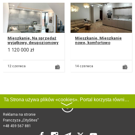
Mieszkanie, Na sprzedaż
Mieszkanie, Mieszkanie
wyjątkowy, dwupoziomowy
nowe, komfortowo
apartament położony na
wykończone i wyposażone.
1 120 000 zł
zielonym i spokojnym
Znajdują się w nim
osiedlu...
wszystkie meble...
12 czerwca
14 czerwca
Ta Strona używa plików «cookies». Portal korzysta również z serwisu internetowego do zbierania danych technicznych o odwiedzających w celu uzyskania informacji marketingowych i statystycznych. Warunki przetwarzania danych odwiedzających Stronę, patrz:
〉
Reklama na stronie
Franczyza „CitySites”
+48 459 567 881