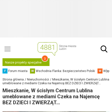
3
Nasze projekty specjalne
F
Forum miasta
W
Wschodnia Flanka: Bezpieczeństwo Polski
W
Współ
Strona główna
Nieruchomości
Mieszkanie, W ścisłym Centrum Lublina
umeblowane z mediami Czeka na Najemcę BEZ DZIECI I ZWIERZĄT...
Mieszkanie, W ścisłym Centrum Lublina
umeblowane z mediami Czeka na Najemcę
BEZ DZIECI I ZWIERZĄT...