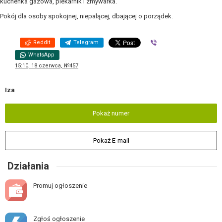
kuchenka gazowa, piekarnik i zmywarka.
Pokój dla osoby spokojnej, niepalącej, dbającej o porządek.
Reddit
Telegram
Viber
WhatsApp
15:10, 18 czerwca, №457
Iza
Pokaż numer
Pokaż E-mail
Działania
Promuj ogłoszenie
Zgłoś ogłoszenie