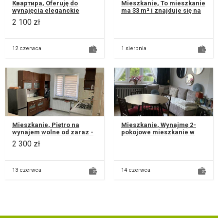
Квартира, Oferuję do
Mieszkanie, To mieszkanie
wynajęcia eleganckie
ma 33 m² i znajduje się na
czyściutkie, w pełni
pierwszym piętrze w
2 100 zł
urządzone mieszkanie
Lublinie przy ul
mieszczące się n...
pulawskiej...
12 czerwca
1 sierpnia
Mieszkanie, Piętro na
Mieszkanie, Wynajmę 2-
wynajem wolne od zaraz -
pokojowe mieszkanie w
świeżo po remoncie - 48m2
centrum Lublina, obok CH
2 300 zł
- piętro domu jednorodzi...
Plaza i CSK. Mieszkanie na
1 pi...
13 czerwca
14 czerwca