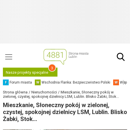
3
Nasze projekty specjalne
F
Forum miasta
W
Wschodnia Flanka: Bezpieczeństwo Polski
W
Współ
Strona główna
Nieruchomości
Mieszkanie, Słoneczny pokój w
zielonej, czystej, spokojnej dzielnicy LSM, Lublin. Blisko Żabki, Stok...
Mieszkanie, Słoneczny pokój w zielonej,
czystej, spokojnej dzielnicy LSM, Lublin. Blisko
Żabki, Stok...