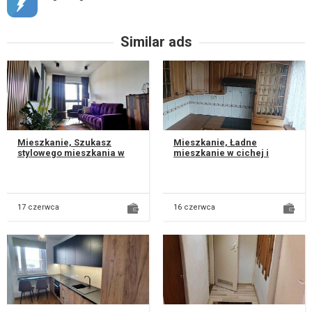
Similar ads
Mieszkanie, Szukasz
Mieszkanie, Ładne
stylowego mieszkania w
mieszkanie w cichej i
dobrej lokalizacji?
spokojnej okolicy,
Oferujemy stylowo
dostępne pralka i lodówka,
urządzone 2-poko...
umeblowana kuc...
17 czerwca
16 czerwca