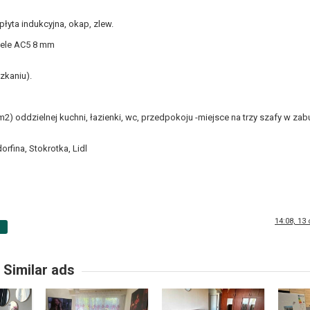
łyta indukcyjna, okap, zlew.
nele AC5 8 mm
zkaniu).
2) oddzielnej kuchni, łazienki, wc, przedpokoju -miejsce na trzy szafy w za
rfina, Stokrotka, Lidl
m
14:08, 13
p
Similar ads