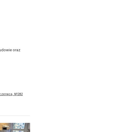
budowie oraz
 czerwca, №282