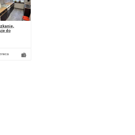
zkanie,
uję do
edania
ortowe
zkanie o
erzchni 56 m²
dujące się w
erwca
ni...