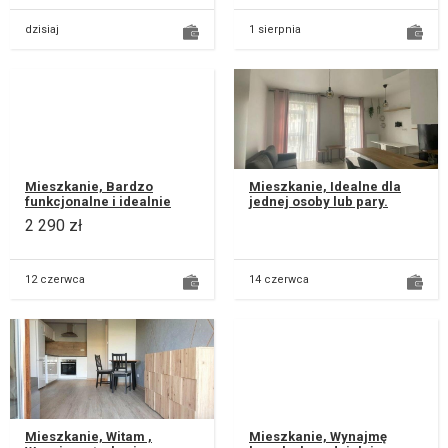
dzisiaj
1 sierpnia
Mieszkanie, Bardzo
Mieszkanie, Idealne dla
funkcjonalne i idealnie
jednej osoby lub pary.
wykończone mieszkanie.
Zapraszam do kontaktu i
2 290 zł
ul. Różana Pełne
obejrzenia mieszkania.
wyposażenie:...
Do...
12 czerwca
14 czerwca
Mieszkanie, Witam ,
Mieszkanie, Wynajmę