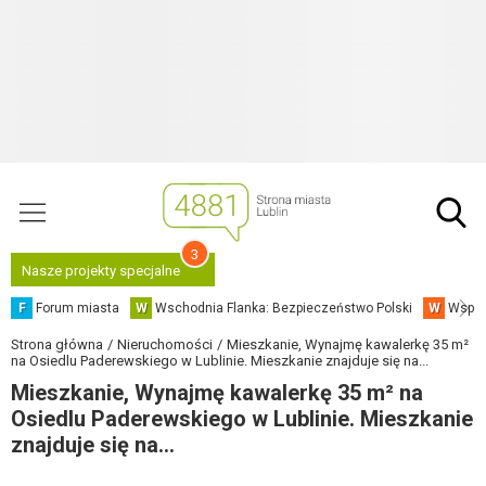
3
Nasze projekty specjalne
F
Forum miasta
W
Wschodnia Flanka: Bezpieczeństwo Polski
W
Współ
Strona główna
Nieruchomości
Mieszkanie, Wynajmę kawalerkę 35 m²
na Osiedlu Paderewskiego w Lublinie. Mieszkanie znajduje się na...
Mieszkanie, Wynajmę kawalerkę 35 m² na
Osiedlu Paderewskiego w Lublinie. Mieszkanie
znajduje się na...