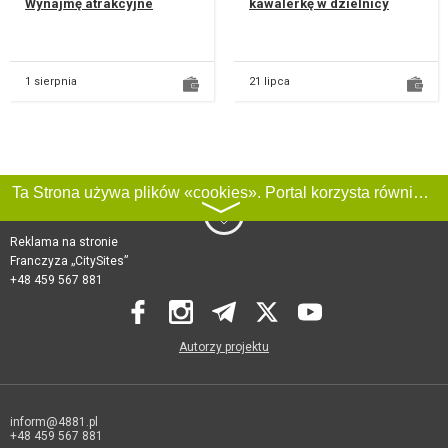
Wynajmę atrakcyjne
kawalerkę w dzielnicy
mieszkanie wykończone w
Czechów ul. Operowa wraz
wysokim standardzie.
z podziemnym garażem.
Mieszkanie n...
Bardzo dob...
1 sierpnia
21 lipca
Ta Strona używa plików «cookies». Portal korzysta również z serwisu internetowego do zbierania danych technicznych o odwiedzających w celu uzyskania informacji marketingowych i statystycznych. Warunki przetwarzania danych odwiedzających Stronę, patrz:
〉
Reklama na stronie
Franczyza „CitySites”
+48 459 567 881
Autorzy projektu
inform@4881.pl
+48 459 567 881