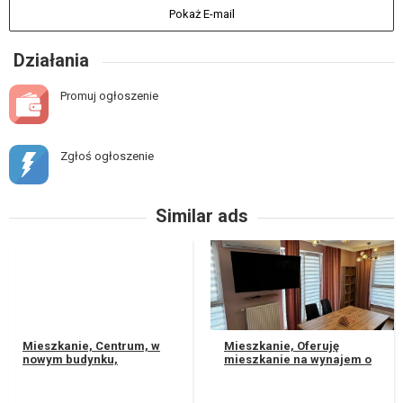
Pokaż E-mail
Działania
Promuj ogłoszenie
Zgłoś ogłoszenie
Similar ads
Mieszkanie, Centrum, w
Mieszkanie, Oferuję
nowym budynku,
mieszkanie na wynajem o
kameralne, funkcjonalne,
powierzchni 58 m².
ciche- oddalone od
Znajduje się na pierwszym
głównej ulicy. Usy...
piętrze w b...