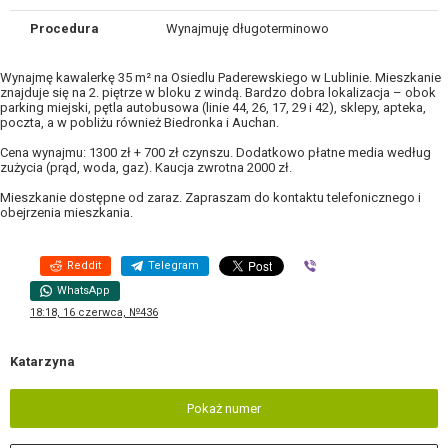
Procedura
Wynajmuję długoterminowo
Wynajmę kawalerkę 35 m² na Osiedlu Paderewskiego w Lublinie. Mieszkanie
znajduje się na 2. piętrze w bloku z windą. Bardzo dobra lokalizacja – obok
parking miejski, pętla autobusowa (linie 44, 26, 17, 29 i 42), sklepy, apteka,
poczta, a w pobliżu również Biedronka i Auchan.
Cena wynajmu: 1300 zł + 700 zł czynszu. Dodatkowo płatne media według
zużycia (prąd, woda, gaz). Kaucja zwrotna 2000 zł.
Mieszkanie dostępne od zaraz. Zapraszam do kontaktu telefonicznego i
obejrzenia mieszkania.
Reddit
Telegram
Viber
WhatsApp
18:18, 16 czerwca, №436
Katarzyna
Pokaż numer