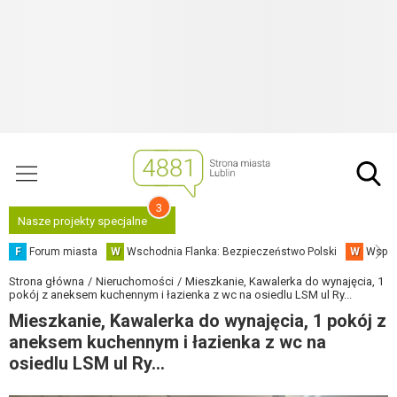
3
Nasze projekty specjalne
F
Forum miasta
W
Wschodnia Flanka: Bezpieczeństwo Polski
W
Współ
Strona główna
Nieruchomości
Mieszkanie, Kawalerka do wynajęcia, 1
pokój z aneksem kuchennym i łazienka z wc na osiedlu LSM ul Ry...
Mieszkanie, Kawalerka do wynajęcia, 1 pokój z
aneksem kuchennym i łazienka z wc na
osiedlu LSM ul Ry...