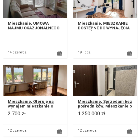
Mieszkanie, UMOWA
Mieszkanie, MIESZKANIE
NAJMU OKAZJONALNEGO
DOSTĘPNE DO WYNAJĘCIA
Wynajmę nowoczesne
OD PAŹDZIERNIKA
mieszkanie o powierzchni
NAJWAŻNIEJSZE
35 m² w nowym apa...
INFORMACJE: * Nowocze...
14 czerwca
19 lipca
Mieszkanie, Oferuję na
Mieszkanie, Sprzedam bez
wynajem mieszkanie o
pośredników. Mieszkanie o
powierzchni 60 m² na
powierzchni 85 m² z
2 700 zł
1 250 000 zł
czwartym piętrze bloku
czterema pokojami,
przy ulicy N...
oddzielną...
12 czerwca
12 czerwca