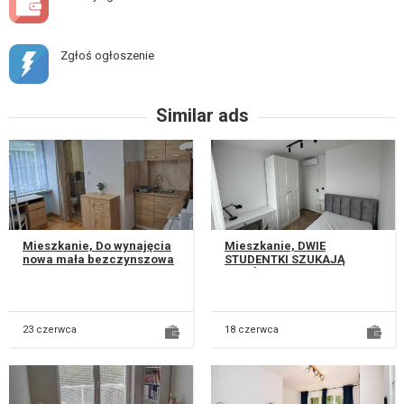
Zgłoś ogłoszenie
Similar ads
Mieszkanie, Do wynajęcia
Mieszkanie, DWIE
nowa mała bezczynszowa
STUDENTKI SZUKAJĄ
kawalerka dla jednej osoby
WSPÓŁLOKATORKI! Do
pracującej, kulturalnej,...
wynajęcia pokój w
eleganckim mieszkaniu
wyko...
23 czerwca
18 czerwca