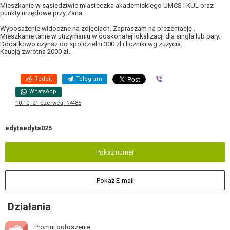
Mieszkanie w sąsiedztwie miasteczka akademickiego UMCS i KUL oraz
punkty urzędowe przy Zana.
Wyposażenie widoczne na zdjęciach. Zapraszam na prezentację .
Mieszkanie tanie w utrzymaniu w doskonałej lokalizacji dla singla lub pary.
Dodatkowo czynsz do spoldzielni 300 zl i liczniki wg zużycia.
Kaucją zwrotna 2000 zł.
Reddit
Telegram
Viber
WhatsApp
10:10, 21 czerwca, №485
edytaedyta025
Pokaż numer
Pokaż E-mail
Działania
Promuj ogłoszenie