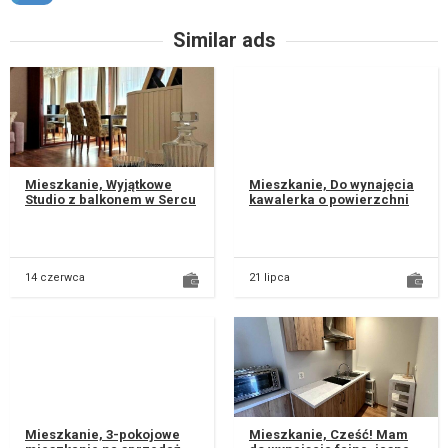
Similar ads
Mieszkanie, Wyjątkowe
Mieszkanie, Do wynajęcia
Studio z balkonem w Sercu
kawalerka o powierzchni
Lublina – ul. Okopowa
21 m kw. tuż przy
Szukasz miejsca z duszą w
Uniwersytecie
sam...
Medycznym, w budynk...
14 czerwca
21 lipca
Mieszkanie, 3-pokojowe
Mieszkanie, Cześć! Mam