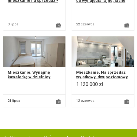
mieszkanie na sprzedaż -
do wynajęcia fajne, jasne
44 m2 Dulęby Lublin Lokal
mieszkanie w Lublinie na
usytuowany przy ulicy K...
ul. Wigilijnej (bez pośred...
3 lipca
22 czerwca
Mieszkanie, Wynajmę
Mieszkanie, Na sprzedaż
kawalerkę w dzielnicy
wyjątkowy, dwupoziomowy
Czechów ul. Operowa wraz
apartament położony na
1 120 000 zł
z podziemnym garażem.
zielonym i spokojnym
Bardzo dob...
osiedlu...
21 lipca
12 czerwca