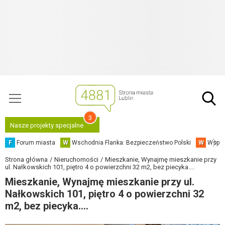
3
Nasze projekty specjalne
F
Forum miasta
W
Wschodnia Flanka: Bezpieczeństwo Polski
W
Współ
Strona główna
Nieruchomości
Mieszkanie, Wynajmę mieszkanie przy
ul. Nałkowskich 101, piętro 4 o powierzchni 32 m2, bez piecyka....
Mieszkanie, Wynajmę mieszkanie przy ul.
Nałkowskich 101, piętro 4 o powierzchni 32
m2, bez piecyka....