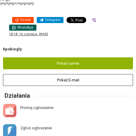
5*0*0*6*1*6*6*4*0
Reddit
Telegram
Viber
WhatsApp
18:18, 16 czerwca, №435
kpobiegly
Pokaż numer
Pokaż E-mail
Działania
Promuj ogłoszenie
Zgłoś ogłoszenie