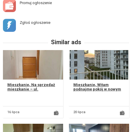
Promuj ogłoszenie
Zgłoś ogłoszenie
Similar ads
Mieszkanie, Na sprzedaż
Mieszkanie, Witam
mieszkanie – ul.
podnajmę pokój w nowym
Sowińskiego 3, Lublin
świeżo wykończonym
Sprzedam mieszkanie o
mieszkaniu przy ulicy
powierzchni...
Garbarskiej. Wykoń...
16 lipca
20 lipca