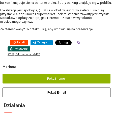
balkon i znajduje się na parterze bloku. Spory parking znajduje się w pobliżu.
Lokalizacja jest spokojna, (LSM) a w okolicy jest dużo zieleni. Blisko są
przystanki autobusowe i supermarket Leclerc. W cenie zawarty jest czynsz.
Dodatkowo opłaty za prąd, gaz i internet. . Kaucja w wysokości 1
miesięcznego czynszu,
Zainteresowany? Skontaktuj się, aby umówić się na prezentację!
Reddit
Telegram
Viber
WhatsApp
22:59, 14 czerwca, №417
Mariusz
Pokaż numer
Pokaż E-mail
Działania