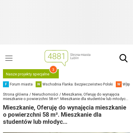
3
Nasze projekty specjalne
F
Forum miasta
W
Wschodnia Flanka: Bezpieczeństwo Polski
W
Współ
Strona główna
Nieruchomości
Mieszkanie, Oferuję do wynajęcia
mieszkanie o powierzchni 58 m². Mieszkanie dla studentów lub młodyc...
Mieszkanie, Oferuję do wynajęcia mieszkanie
o powierzchni 58 m². Mieszkanie dla
studentów lub młodyc...