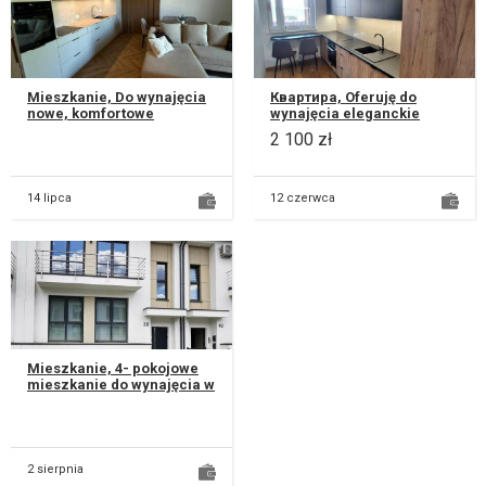
Mieszkanie, Do wynajęcia
Квартира, Oferuję do
nowe, komfortowe
wynajęcia eleganckie
mieszkanie wykończone w
czyściutkie, w pełni
2 100 zł
bardzo wysokim
urządzone mieszkanie
standardzie, położo...
mieszczące się n...
14 lipca
12 czerwca
Mieszkanie, 4- pokojowe
mieszkanie do wynajęcia w
segmencie na parterze ,
na Sławinku ul.
Kameliowa....
2 sierpnia