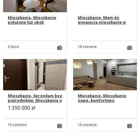
Mieszkanie, Mieszkanie
Mieszkanie, Mam do
położone tuż obok
wynajęcia mieszkanie w
Uniwersytetu Medycznego,
Centrum Lublina
niedaleko do centrum. 2
Pokoje z a...
2 lipca
14 czerwca
Mieszkanie, Sprzedam bez
Mieszkanie, Mieszkanie
pośredników. Mieszkanie o
nowe, komfortowo
powierzchni 85 m² z
wykończone i wyposażone.
1 250 000 zł
czterema pokojami,
Znajdują się w nim
oddzielną...
wszystkie meble...
12 czerwca
14 czerwca