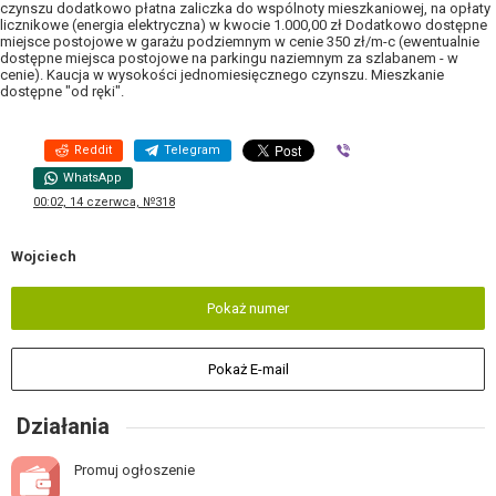
czynszu dodatkowo płatna zaliczka do wspólnoty mieszkaniowej, na opłaty
licznikowe (energia elektryczna) w kwocie 1.000,00 zł Dodatkowo dostępne
miejsce postojowe w garażu podziemnym w cenie 350 zł/m-c (ewentualnie
dostępne miejsca postojowe na parkingu naziemnym za szlabanem - w
cenie). Kaucja w wysokości jednomiesięcznego czynszu. Mieszkanie
dostępne "od ręki".
Reddit
Telegram
Viber
WhatsApp
00:02, 14 czerwca, №318
Wojciech
Pokaż numer
Pokaż E-mail
Działania
Promuj ogłoszenie