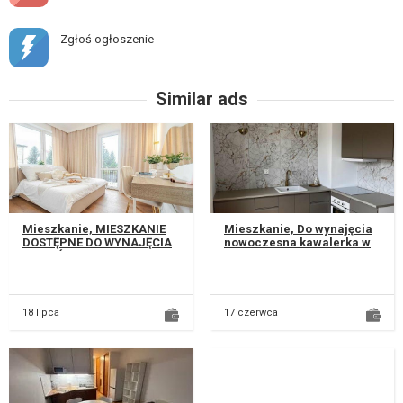
Zgłoś ogłoszenie
Similar ads
Mieszkanie, MIESZKANIE
Mieszkanie, Do wynajęcia
DOSTĘPNE DO WYNAJĘCIA
nowoczesna kawalerka w
OD PAŹDZIERNIKA
ścisłym centrum Lublina!
NAJWAŻNIEJSZE
Mieszkanie oddane do
INFORMACJE: * Nowe mi...
użytku...
18 lipca
17 czerwca