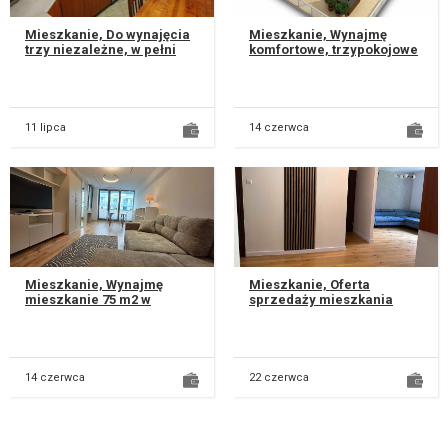
Mieszkanie, Do wynajęcia
Mieszkanie, Wynajmę
trzy niezależne, w pełni
komfortowe, trzy­pokojowe
umeblowane pokoje w
mieszkanie dostępne od
przestronnym mieszkaniu
października, położone na
o powi...
prest...
11 lipca
14 czerwca
Mieszkanie, Wynajmę
Mieszkanie, Oferta
mieszkanie 75 m2 w
sprzedaży mieszkania
centrum miasta, w
zlokalizowanego na
nowoczesnym
osiedlu LSM-Rury (okolice
apartamentowcu
siłowni Paco i...
położonym przy u...
14 czerwca
22 czerwca