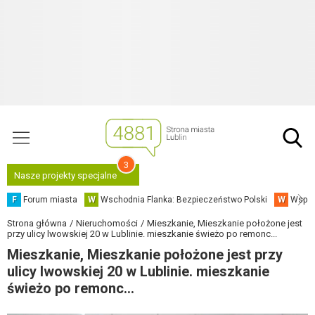
3
Nasze projekty specjalne
F
Forum miasta
W
Wschodnia Flanka: Bezpieczeństwo Polski
W
Współ
Strona główna
Nieruchomości
Mieszkanie, Mieszkanie położone jest
przy ulicy lwowskiej 20 w Lublinie. mieszkanie świeżo po remonc...
Mieszkanie, Mieszkanie położone jest przy
ulicy lwowskiej 20 w Lublinie. mieszkanie
świeżo po remonc...