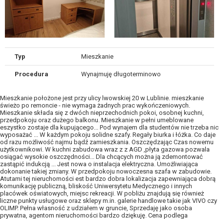
Typ
Mieszkanie
Procedura
Wynajmuję długoterminowo
Mieszkanie położone jest przy ulicy lwowskiej 20 w Lublinie. mieszkanie
świeżo po remoncie - nie wymaga żadnych prac wykończeniowych.
Mieszkanie składa się z dwóch nieprzechodnich pokoi, osobnej kuchni,
przedpokoju oraz dużego balkonu. Mieszkanie w pełni umeblowane
eszystko zostaje dla kupującego... Pod wynajem dla studentów nie trzeba nic
wyposażać ... W każdym pokoju solidne szafy. Regały biurka i łóżka. Co daje
od razu możliwość najmu bądź zamieszkania. Oszczędzając Czas nowemu
użytkownikowi. W kuchni zabudowa wraz z z AGD ,płyta gazowa pozwala
osiągać wysokie oszczędności... Dla chcących można ją zdemontować
zastąpić indukcją ... Jest nowa o instalacja elektryczna. Umożliwiająca
dokonanie takiej zmiany. W przedpokoju nowoczesna szafa w zabudowie.
Atutami tej nieruchomości est bardzo dobra lokalizacja zapewniająca dobrą
komunikację publiczną, bliskość Uniwersytetu Medycznego i innych
placówek oświatowych, miejsc rekreacji. W pobliżu znajdują się również
liczne punkty usługowe oraz sklepy m.in. galerie handlowe takie jak VIVO czy
OLIMP. Pełna własność z udziałem w gruncie, Sprzedaję jako osoba
prywatna, agentom nieruchomości bardzo dziękuję. Cena podlega