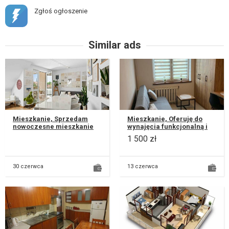
Zgłoś ogłoszenie
Similar ads
Mieszkanie, Sprzedam
Mieszkanie, Oferuję do
nowoczesne mieszkanie
wynajęcia funkcjonalną i
dwupoziomowe przy ul.
przytulną mikrokawalerkę
1 500 zł
Irysowej 10 w Lublinie na
o powierzchni ok 15 m2.
kameralny...
Mie...
30 czerwca
13 czerwca