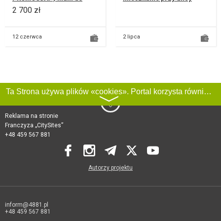
wynajęcia nowe 2-
Jaspisowej Dostępne od
2 700 zł
pokojowe WYJĄTKOWE
zaraz! Cena: 2400zł
mieszkanie a właściwi...
Wynajmę...
12 czerwca
2 lipca
Ta Strona używa plików «cookies». Portal korzysta również z serwisu internetowego do zbierania danych technicznych o odwiedzających w celu uzyskania informacji marketingowych i statystycznych. Warunki przetwarzania danych odwiedzających Stronę, patrz:
〉
Reklama na stronie
Franczyza „CitySites”
+48 459 567 881
Autorzy projektu
inform@4881.pl
+48 459 567 881