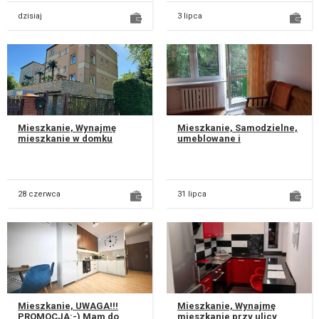
dzisiaj
3 lipca
Mieszkanie, Wynajmę
Mieszkanie, Samodzielne,
mieszkanie w domku
umeblowane i
jednorodzinnym na
wyposażone, mieszkanie z
Ponikwodzie,
balkonem i piwnicą, wc i
umeblowane, TV, internet:
łazienka odd...
-...
28 czerwca
31 lipca
Mieszkanie, UWAGA!!!
Mieszkanie, Wynajmę
PROMOCJA:-) Mam do
mieszkanie przy ulicy