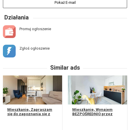
Pokaż E-mail
Działania
Promuj ogłoszenie
Zgłoś ogłoszenie
Similar ads
Mieszkanie, Zapraszam
Mieszkanie, Wynajem
się do zapoznania się z
BEZPOŚREDNIO przez
ofertą wynajmu
właściciela – pośrednikom
mieszkania przy ulicy
dziękuję. LOKALIZACJA :
Północnej 5 w Lub...
SKŁODOWKSK...