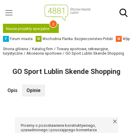
3
Nasze projekty specjalne
F
Forum miasta
W
Wschodnia Flanka: Bezpieczeństwo Polski
W
Współ
Strona główna
Katalog firm
Towary sportowe, rekreacyjne,
turystyczne
Akcesoria sportowe
GO Sport Lublin Skende Shopping
GO Sport Lublin Skende Shopping
Opis
Opinie
Prosimy o pozostawienie konstruktywnego,
uzasadnionego i pouczającego komentarza