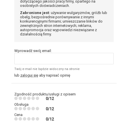
dotyczącego jakości pracy firmy, opartego na
osobistych doświadczeniach.
Zabronione jest:
używanie wulgaryzmów, gróźb lub
obelg; bezpośrednie porównywanie z innymi
konkurencyjnymi firmami; umieszczanie linków do
zewnętrznych stron internetowych; reklama,
autopromocja oraz wypowiedzi niezwiązane z
działalnością firmy.
Wprowadź swój email:
Twój e-mail nie będzie widoczny na stronie
lub
zaloguj się
aby napisać opinię
Zgodność produktu/usługi z opisem
0/12
Obsługa
0/12
Cena
0/12