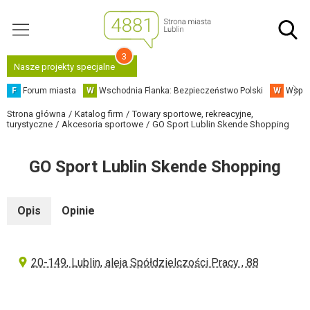
3
Nasze projekty specjalne
F
Forum miasta
W
Wschodnia Flanka: Bezpieczeństwo Polski
W
Współ
Strona główna
Katalog firm
Towary sportowe, rekreacyjne,
turystyczne
Akcesoria sportowe
GO Sport Lublin Skende Shopping
GO Sport Lublin Skende Shopping
Opis
Opinie
20-149, Lublin, aleja Spółdzielczości Pracy , 88