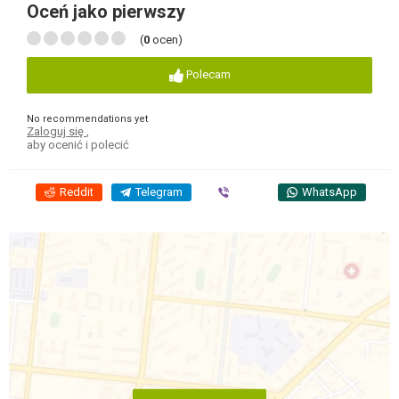
Oceń jako pierwszy
(
0
ocen)
Polecam
No recommendations yet
Zaloguj się
,
aby ocenić i polecić
Reddit
Telegram
Viber
WhatsApp