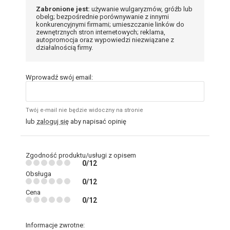
Zabronione jest:
używanie wulgaryzmów, gróźb lub
obelg; bezpośrednie porównywanie z innymi
konkurencyjnymi firmami; umieszczanie linków do
zewnętrznych stron internetowych; reklama,
autopromocja oraz wypowiedzi niezwiązane z
działalnością firmy.
Wprowadź swój email:
Twój e-mail nie będzie widoczny na stronie
lub
zaloguj się
aby napisać opinię
Zgodność produktu/usługi z opisem
0/12
Obsługa
0/12
Cena
0/12
Informacje zwrotne: