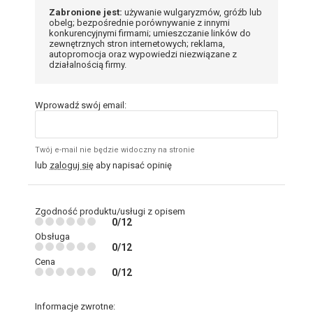
Zabronione jest:
używanie wulgaryzmów, gróźb lub
obelg; bezpośrednie porównywanie z innymi
konkurencyjnymi firmami; umieszczanie linków do
zewnętrznych stron internetowych; reklama,
autopromocja oraz wypowiedzi niezwiązane z
działalnością firmy.
Wprowadź swój email:
Twój e-mail nie będzie widoczny na stronie
lub
zaloguj się
aby napisać opinię
Zgodność produktu/usługi z opisem
0/12
Obsługa
0/12
Cena
0/12
Informacje zwrotne: