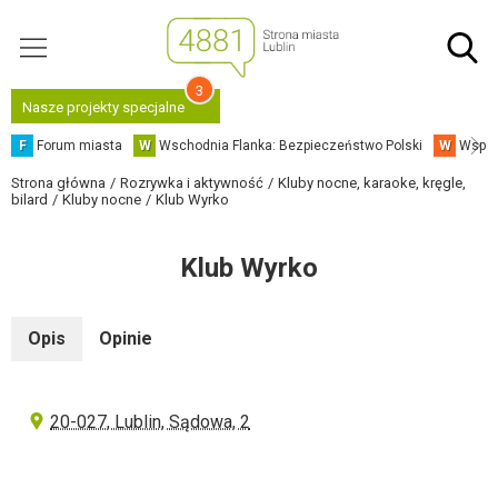
3
Nasze projekty specjalne
F
Forum miasta
W
Wschodnia Flanka: Bezpieczeństwo Polski
W
Współ
Strona główna
Rozrywka i aktywność
Kluby nocne, karaoke, kręgle,
bilard
Kluby nocne
Klub Wyrko
Klub Wyrko
Opis
Opinie
20-027, Lublin, Sądowa, 2