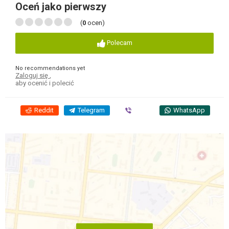
Oceń jako pierwszy
(
0
ocen)
Polecam
No recommendations yet
Zaloguj się
,
aby ocenić i polecić
Reddit
Telegram
Viber
WhatsApp