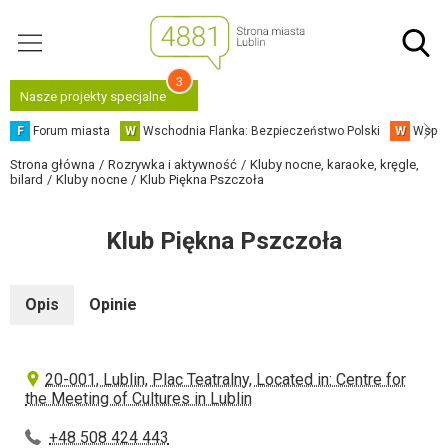
3
Nasze projekty specjalne
F
Forum miasta
W
Wschodnia Flanka: Bezpieczeństwo Polski
W
Współ
Strona główna
Rozrywka i aktywność
Kluby nocne, karaoke, kręgle,
bilard
Kluby nocne
Klub Piękna Pszczoła
Klub Piękna Pszczoła
Opis
Opinie
20-001, Lublin, Plac Teatralny, Located in: Centre for
the Meeting of Cultures in Lublin
+48 508 424 443