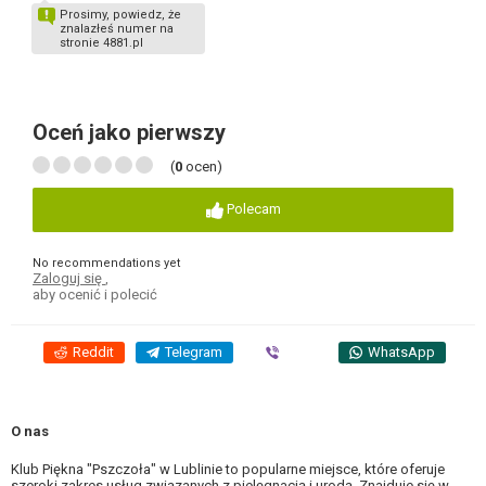
Prosimy, powiedz, że
znalazłeś numer na
stronie 4881.pl
Oceń jako pierwszy
(
0
ocen)
Polecam
No recommendations yet
Zaloguj się
,
aby ocenić i polecić
Reddit
Telegram
Viber
WhatsApp
O nas
Klub Piękna "Pszczoła" w Lublinie to popularne miejsce, które oferuje
szeroki zakres usług związanych z pielęgnacją i urodą. Znajduje się w