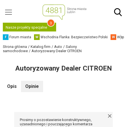
3
Nasze projekty specjalne
F
Forum miasta
W
Wschodnia Flanka: Bezpieczeństwo Polski
W
Współ
Strona główna
Katalog firm
Auto
Salony
samochodowe
Autoryzowany Dealer CITROEN
Autoryzowany Dealer CITROEN
Opis
Opinie
Prosimy o pozostawienie konstruktywnego,
uzasadnionego i pouczającego komentarza