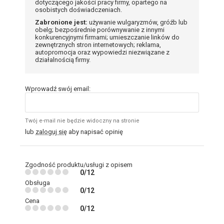
dotyczącego jakości pracy firmy, opartego na
osobistych doświadczeniach.
Zabronione jest:
używanie wulgaryzmów, gróźb lub
obelg; bezpośrednie porównywanie z innymi
konkurencyjnymi firmami; umieszczanie linków do
zewnętrznych stron internetowych; reklama,
autopromocja oraz wypowiedzi niezwiązane z
działalnością firmy.
Wprowadź swój email:
Twój e-mail nie będzie widoczny na stronie
lub
zaloguj się
aby napisać opinię
Zgodność produktu/usługi z opisem
0/12
Obsługa
0/12
Cena
0/12