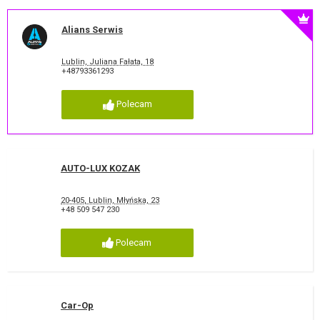
Alians Serwis
Lublin, Juliana Fałata, 18
+48793361293
Polecam
AUTO-LUX KOZAK
20-405, Lublin, Młyńska, 23
+48 509 547 230
Polecam
Car-Op