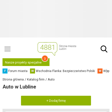
3
Nasze projekty specjalne
F
Forum miasta
W
Wschodnia Flanka: Bezpieczeństwo Polski
W
Współ
Strona główna
Katalog firm
Auto
Auto w Lubline
+ Dodaj firmę