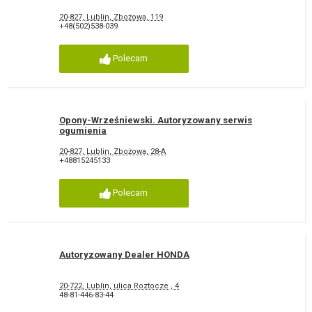
20-827, Lublin, Zbożowa, 119
+48(502)538-039
Polecam
Opony-Wrześniewski. Autoryzowany serwis
ogumienia
20-827, Lublin, Zbożowa, 28-A
+48815245133
Polecam
Autoryzowany Dealer HONDA
20-722, Lublin, ulica Roztocze , 4
48-81-446-83-44