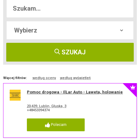
SZUKAJ
Więcej filtrów:
według oceny
według wyświetleń
Pomoc drogowa - IlLar Auto - Laweta, holowanie
20-439, Lublin, Głuska, 3
+48453394374
Polecam