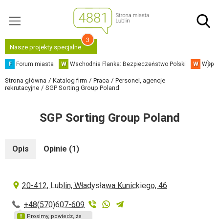
3
Nasze projekty specjalne
F
Forum miasta
W
Wschodnia Flanka: Bezpieczeństwo Polski
W
Współ
Strona główna
Katalog firm
Praca
Personel, agencje
rekrutacyjne
SGP Sorting Group Poland
SGP Sorting Group Poland
Opis
Opinie (1)
20-412, Lublin, Władysława Kunickiego, 46
+48(570)607-609
Prosimy, powiedz, że