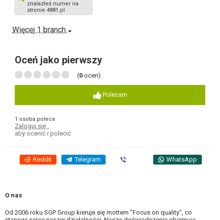
znalazłeś numer na
stronie 4881.pl
Więcej 1 branch
Oceń jako pierwszy
(
0
ocen)
Polecam
1 osoba poleca
Zaloguj się
,
aby ocenić i polecić
Reddit
Telegram
Viber
WhatsApp
O nas
Od 2006 roku SGP Group kieruje się mottem "Focus on quality", co
stanowi serce naszej działalności. Nasze doświadczenie obejmuje