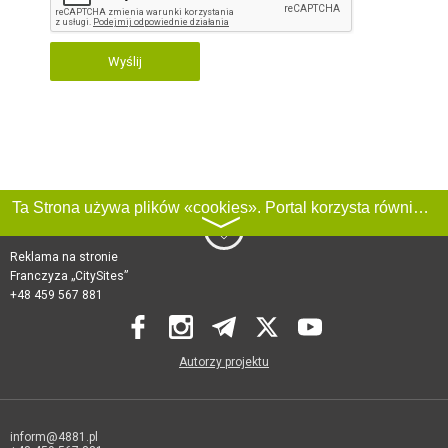
Wyślij
Ta Strona używa plików «cookies». Portal korzysta również z serwisu internetowego do zbierania danych technicznych o odwiedzających w celu uzyskania informacji marketingowych i statystycznych. Warunki przetwarzania danych odwiedzających Stronę, patrz:
〉
Reklama na stronie
Franczyza „CitySites”
+48 459 567 881
Autorzy projektu
inform@4881.pl