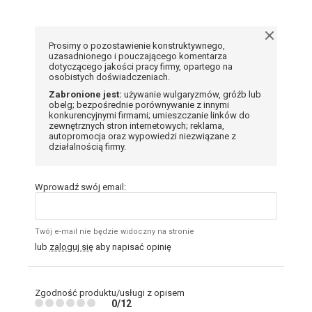
Prosimy o pozostawienie konstruktywnego,
uzasadnionego i pouczającego komentarza
dotyczącego jakości pracy firmy, opartego na
osobistych doświadczeniach.
Zabronione jest:
używanie wulgaryzmów, gróźb lub
obelg; bezpośrednie porównywanie z innymi
konkurencyjnymi firmami; umieszczanie linków do
zewnętrznych stron internetowych; reklama,
autopromocja oraz wypowiedzi niezwiązane z
działalnością firmy.
Wprowadź swój email:
Twój e-mail nie będzie widoczny na stronie
lub
zaloguj się
aby napisać opinię
Zgodność produktu/usługi z opisem
0/12