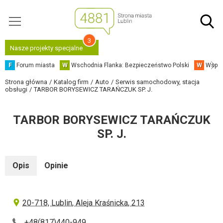
3
Nasze projekty specjalne
F
Forum miasta
W
Wschodnia Flanka: Bezpieczeństwo Polski
W
Współ
Strona główna
Katalog firm
Auto
Serwis samochodowy, stacja
obsługi
TARBOR BORYSEWICZ TARAŃCZUK SP. J.
TARBOR BORYSEWICZ TARAŃCZUK
SP. J.
Opis
Opinie
20-718, Lublin, Aleja Kraśnicka, 213
+48(817)440-949