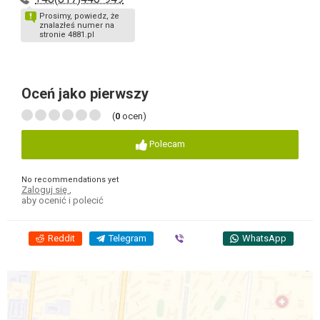
Prosimy, powiedz, że
znalazłeś numer na
stronie 4881.pl
Oceń jako pierwszy
(
0
ocen)
Polecam
No recommendations yet
Zaloguj się
,
aby ocenić i polecić
Reddit
Telegram
Viber
WhatsApp