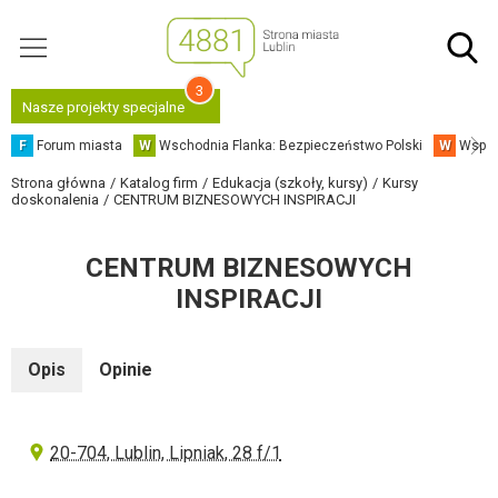
3
Nasze projekty specjalne
F
Forum miasta
W
Wschodnia Flanka: Bezpieczeństwo Polski
W
Współ
Strona główna
Katalog firm
Edukacja (szkoły, kursy)
Kursy
doskonalenia
CENTRUM BIZNESOWYCH INSPIRACJI
CENTRUM BIZNESOWYCH
INSPIRACJI
Opis
Opinie
20-704, Lublin, Lipniak, 28 f/1