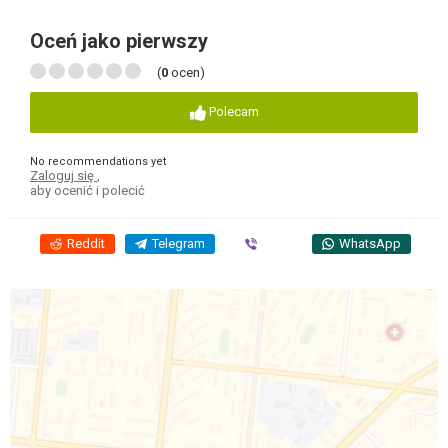
Oceń jako pierwszy
(
0
ocen)
Polecam
No recommendations yet
Zaloguj się
,
aby ocenić i polecić
Reddit
Telegram
Viber
WhatsApp