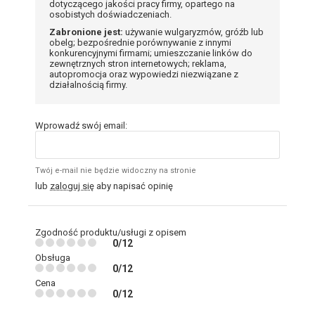
dotyczącego jakości pracy firmy, opartego na
osobistych doświadczeniach.
Zabronione jest:
używanie wulgaryzmów, gróźb lub
obelg; bezpośrednie porównywanie z innymi
konkurencyjnymi firmami; umieszczanie linków do
zewnętrznych stron internetowych; reklama,
autopromocja oraz wypowiedzi niezwiązane z
działalnością firmy.
Wprowadź swój email:
Twój e-mail nie będzie widoczny na stronie
lub
zaloguj się
aby napisać opinię
Zgodność produktu/usługi z opisem
0/12
Obsługa
0/12
Cena
0/12