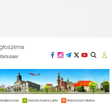
głoszenia
Oferty pracy
edsiębiorczość
H
Historia miasta Lublin
W
Widoczność lokalna