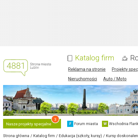
Katalog firm
Ro
Reklama na stronie
Projekty spec
Nieruchomości
Auto / Moto
3
F
Forum miasta
W
Wschodnia Flank
Nasze projekty specjalne
Strona główna
Katalog firm
Edukacja (szkoły, kursy)
Kursy doskonalen