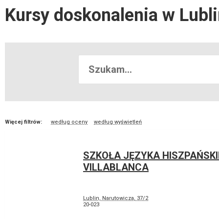
Kursy doskonalenia w Lubl
Więcej filtrów:
według oceny
według wyświetleń
SZKOŁA JĘZYKA HISZPAŃSK
VILLABLANCA
Lublin, Narutowicza, 37/2
20-023