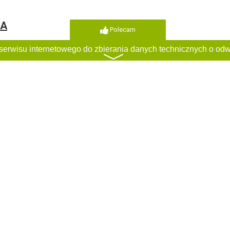
IA
Polecam
〉
DR OMEGA
Polecam