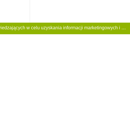
Ta Strona używa plików «cookies». Portal korzysta również z serwisu internetowego do zbierania danych technicznych o odwiedzających w celu uzyskania informacji marketingowych i statystycznych. Warunki przetwarzania danych odwiedzających Stronę, patrz: