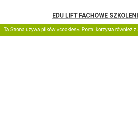
EDU LIFT FACHOWE SZKOLEN
Lublin, ulica Narutowicza , 9
20-030
CENTRUM KSZTAŁCENIA KA
Lublin, ulica Bolesława Prusa, 8
20-064