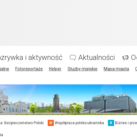
zrywka i aktywność
Aktualności
O
jalne
Fotoreportaże
Helper
Służby miejskie
Mapa miasta
a: Bezpieczeństwo Polski
W
Współpraca polsko-ukraińska
B
Biznes i prz
ia