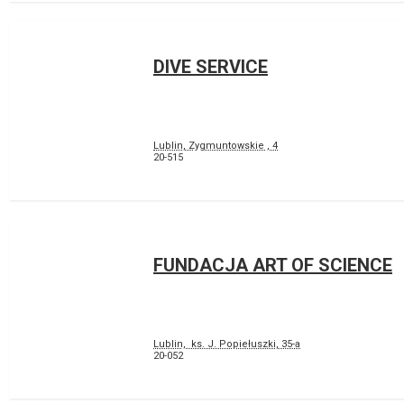
DIVE SERVICE
Lublin, Zygmuntowskie , 4
20-515
FUNDACJA ART OF SCIENCE
Lublin, ks. J. Popiełuszki, 35-a
20-052