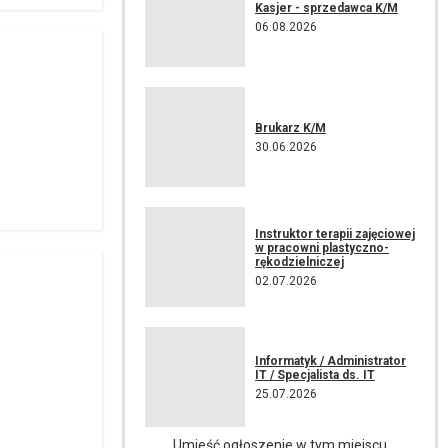
Kasjer - sprzedawca K/M
06.08.2026
Brukarz K/M
30.06.2026
Instruktor terapii zajęciowej
w pracowni plastyczno-
rękodzielniczej
02.07.2026
Informatyk / Administrator
IT / Specjalista ds. IT
25.07.2026
Umieść ogłoszenie w tym miejscu