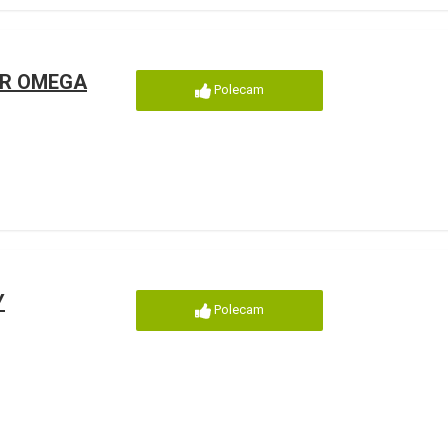
DR OMEGA
Polecam
Y
Polecam