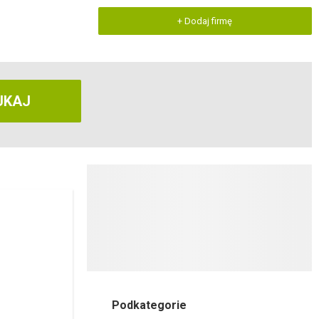
+ Dodaj firmę
UKAJ
Podkategorie