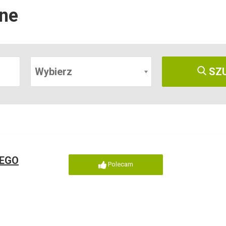
ine
Wybierz
SZ
IEGO
Polecam