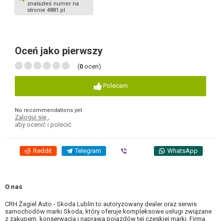
znalazłeś numer na
stronie 4881.pl
Oceń jako pierwszy
(
0
ocen)
Polecam
No recommendations yet
Zaloguj się
,
aby ocenić i polecić
Reddit
Telegram
Viber
WhatsApp
O nas
CRH Żagiel Auto - Skoda Lublin to autoryzowany dealer oraz serwis
samochodów marki Skoda, który oferuje kompleksowe usługi związane
z zakupem, konserwacją i naprawą pojazdów tej czeskiej marki. Firma