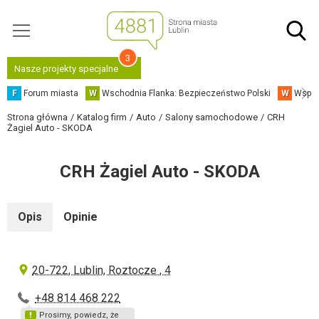
3
Nasze projekty specjalne
F
Forum miasta
W
Wschodnia Flanka: Bezpieczeństwo Polski
W
Współ
Strona główna
Katalog firm
Auto
Salony samochodowe
CRH
Żagiel Auto - SKODA
CRH Żagiel Auto - SKODA
Opis
Opinie
20-722, Lublin, Roztocze , 4
+48 814 468 222
Prosimy, powiedz, że