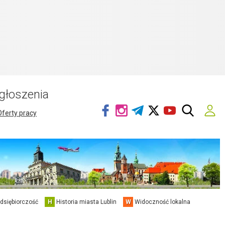
głoszenia
Oferty pracy
edsiębiorczość
H
Historia miasta Lublin
W
Widoczność lokalna