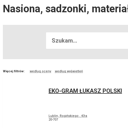
Nasiona, sadzonki, materia
Więcej filtrów:
według oceny
według wyświetleń
EKO-GRAM ŁUKASZ POLSKI
Lublin, Rogińskiego , 43-a
20-707