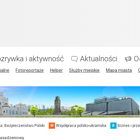
zrywka i aktywność
Aktualności
O
jalne
Fotoreportaże
Helper
Służby miejskie
Mapa miasta
a: Bezpieczeństwo Polski
W
Współpraca polsko-ukraińska
B
Biznes i prz
 nasadzeniowy