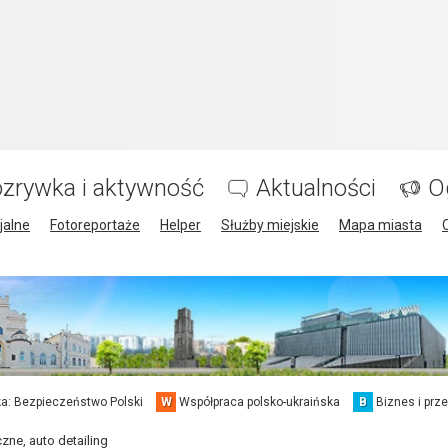
zrywka i aktywność
Aktualności
O
jalne
Fotoreportaże
Helper
Służby miejskie
Mapa miasta
a: Bezpieczeństwo Polski
W
Współpraca polsko-ukraińska
B
Biznes i prz
ne, auto detailing