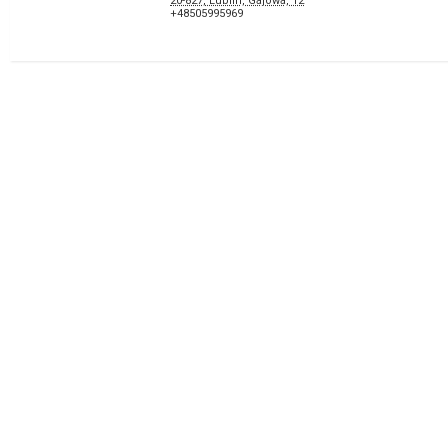
20-827, Lublin, Gajowa, 12
+48505995969