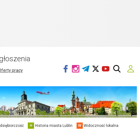
głoszenia
Oferty pracy
edsiębiorczość
H
Historia miasta Lublin
W
Widoczność lokalna