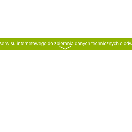
〉
ci
Regulamin
Classified rules