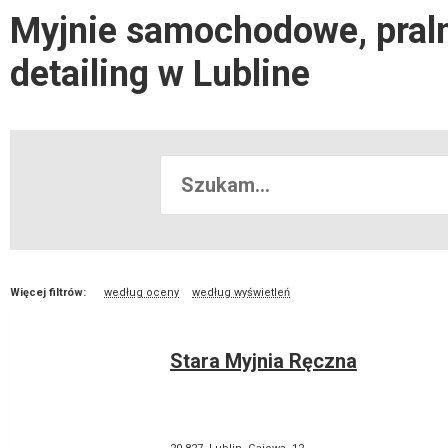
Myjnie samochodowe, praln
detailing w Lubline
Więcej filtrów:
według oceny
według wyświetleń
Stara Myjnia Ręczna