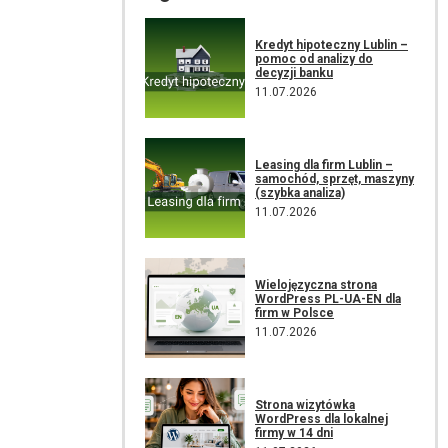
Kredyt hipoteczny Lublin –
pomoc od analizy do
decyzji banku
11.07.2026
Leasing dla firm Lublin –
samochód, sprzęt, maszyny
(szybka analiza)
11.07.2026
Wielojęzyczna strona
WordPress PL-UA-EN dla
firm w Polsce
11.07.2026
Strona wizytówka
WordPress dla lokalnej
firmy w 14 dni