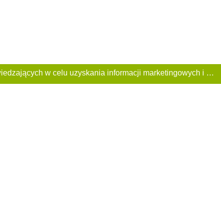
Ta Strona używa plików «cookies». Portal korzysta również z serwisu internetowego do zbierania danych technicznych o odwiedzających w celu uzyskania informacji marketingowych i statystycznych. Warunki przetwarzania danych odwiedzających Stronę, patrz: