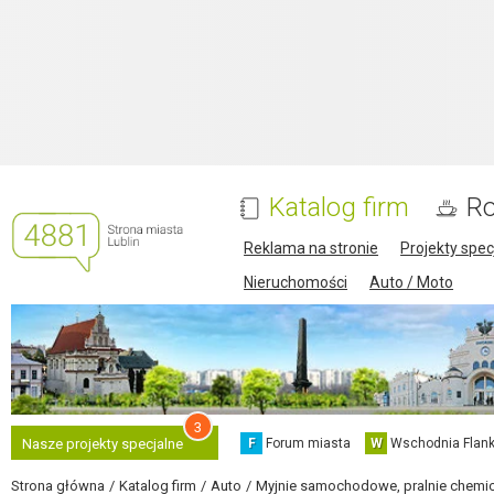
Katalog firm
Ro
Reklama na stronie
Projekty spec
Nieruchomości
Auto / Moto
3
F
Forum miasta
W
Wschodnia Flank
Nasze projekty specjalne
Strona główna
Katalog firm
Auto
Myjnie samochodowe, pralnie chemicz