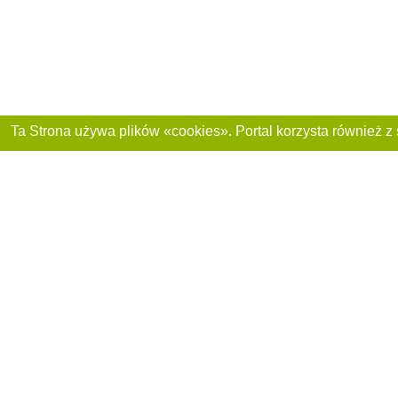
Dołącz do nas :
Reklama na stronie
Franczyza „CitySites”
+48 459 567 881
Autorzy projektu
inform@4881.pl
Polityka prywatnoś