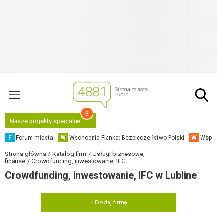
3
Nasze projekty specjalne
F
Forum miasta
W
Wschodnia Flanka: Bezpieczeństwo Polski
W
Współ
Strona główna
Katalog firm
Usługi biznesowe,
finanse
Crowdfunding, inwestowanie, IFC
Crowdfunding, inwestowanie, IFC w Lubline
+ Dodaj firmę