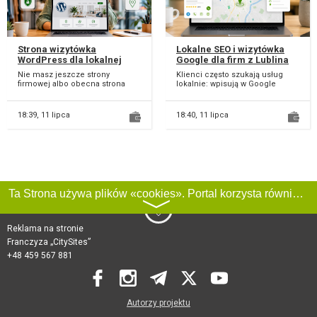
Strona wizytówka
Lokalne SEO i wizytówka
WordPress dla lokalnej
Google dla firm z Lublina
firmy w 14 dni
Nie masz jeszcze strony
Klienci często szukają usług
firmowej albo obecna strona
lokalnie: wpisują w Google
wygląda przestarzale i nie
nazwę usługi i miasto, np.
pomaga w zdobywaniu k...
“fryzjer Lublin”,...
18:39,
11 lipca
18:40,
11 lipca
Ta Strona używa plików «cookies». Portal korzysta również z serwisu internetowego do zbierania danych technicznych o odwiedzających w celu uzyskania informacji marketingowych i statystycznych. Warunki przetwarzania danych odwiedzających Stronę, patrz:
〉
Reklama na stronie
Franczyza „CitySites”
+48 459 567 881
Autorzy projektu