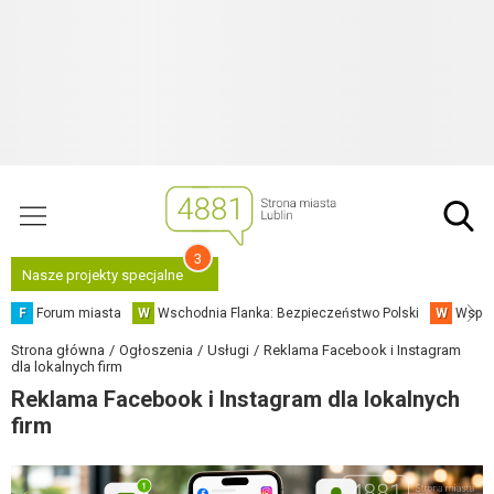
3
Nasze projekty specjalne
F
Forum miasta
W
Wschodnia Flanka: Bezpieczeństwo Polski
W
Współ
Strona główna
Ogłoszenia
Usługi
Reklama Facebook i Instagram
dla lokalnych firm
Reklama Facebook i Instagram dla lokalnych
firm