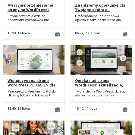
Awaryjne przeniesienie
Znajdziemy opiekunkę dla
strony na WordPress i
Twojego seniora -
ratunek witryny
całodobowo, u niego w
Strona przestała działać,
Profesjonalna, całodobowa
domu/ Opieka nad
poprzedni wykonawca nie
opieka z zamieszkaniem dla
seniorem w jego domu -
odbiera telefonu albo boisz się,
seniorów. Świadczymy wyłącznie
całodobowo, z
że stracisz dostę...
całodobową op...
zamieszkaniem
18:39,
11 lipca
06:27,
7 sierpnia
Wielojęzyczna strona
Opieka nad stroną
WordPress PL-UA-EN dla
WordPress: aktualizacje,
firm w Polsce
kopie i bezpieczeństwo
Pracujesz z klientami z Polski,
Twoja strona WordPress działa,
Ukrainy lub innych krajów Unii
ale nikt jej regularnie nie
Europejskiej? Sama polska
pilnuje? To częsty problem
wersja stro...
małych firm. S...
18:40,
11 lipca
18:40,
11 lipca