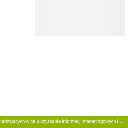
Ta Strona używa plików «cookies». Portal korzysta również z serwisu internetowego do zbierania danych technicznych o odwiedzających w celu uzyskania informacji marketingowych i statystycznych. Warunki przetwarzania danych odwiedzających Stronę, patrz: