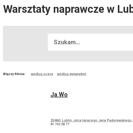
Warsztaty naprawcze w Lub
Więcej filtrów:
według oceny
według wyświetleń
Ja Wo
20-860, Lublin, ulica Ignacego Jana Paderewskiego,
81 742 08 77