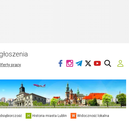
głoszenia
Oferty pracy
edsiębiorczość
H
Historia miasta Lublin
W
Widoczność lokalna