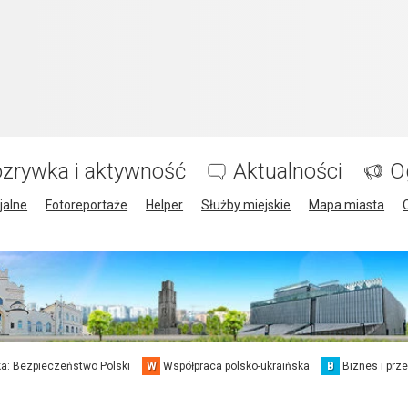
zrywka i aktywność
Aktualności
O
jalne
Fotoreportaże
Helper
Służby miejskie
Mapa miasta
a: Bezpieczeństwo Polski
W
Współpraca polsko-ukraińska
B
Biznes i prz