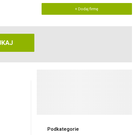
+ Dodaj firmę
UKAJ
Podkategorie