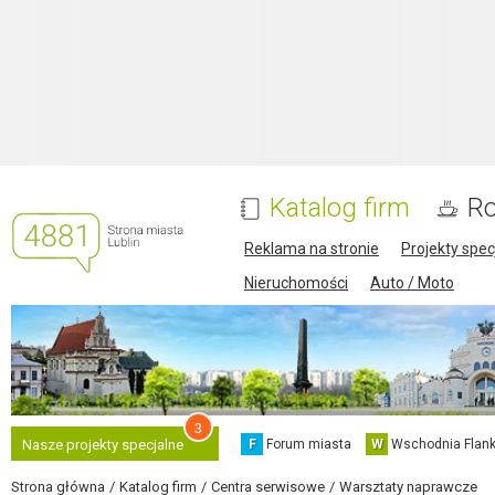
Katalog firm
Ro
Reklama na stronie
Projekty spec
Nieruchomości
Auto / Moto
3
F
Forum miasta
W
Wschodnia Flank
Nasze projekty specjalne
Strona główna
Katalog firm
Centra serwisowe
Warsztaty naprawcze