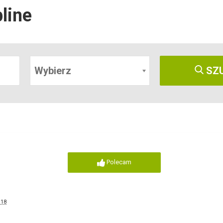
line
Wybierz
SZ
Polecam
 18