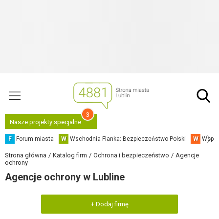
3
Nasze projekty specjalne
F
Forum miasta
W
Wschodnia Flanka: Bezpieczeństwo Polski
W
Współ
Strona główna
Katalog firm
Ochrona i bezpieczeństwo
Agencje
ochrony
Agencje ochrony w Lubline
+ Dodaj firmę