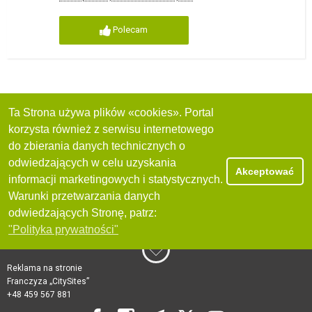
Polecam
Ta Strona używa plików «cookies». Portal
korzysta również z serwisu internetowego
do zbierania danych technicznych o
odwiedzających w celu uzyskania
Akceptować
informacji marketingowych i statystycznych.
Warunki przetwarzania danych
odwiedzających Stronę, patrz:
"Polityka prywatności"
Reklama na stronie
Franczyza „CitySites”
+48 459 567 881