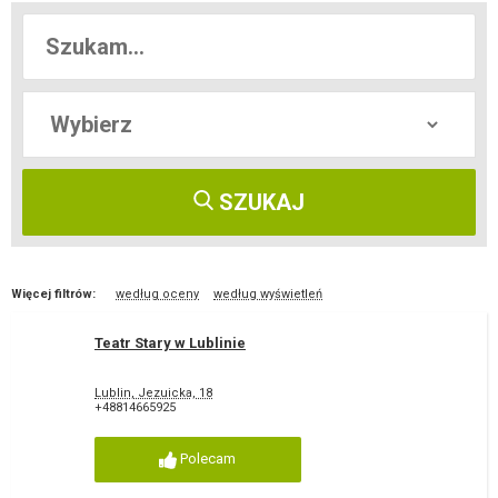
SZUKAJ
Więcej filtrów:
według oceny
według wyświetleń
Teatr Stary w Lublinie
Lublin, Jezuicka, 18
+48814665925
Polecam