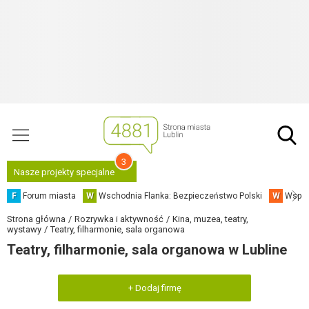
3
Nasze projekty specjalne
F
Forum miasta
W
Wschodnia Flanka: Bezpieczeństwo Polski
W
Współ
Strona główna
Rozrywka i aktywność
Kina, muzea, teatry,
wystawy
Teatry, filharmonie, sala organowa
Teatry, filharmonie, sala organowa w Lubline
+ Dodaj firmę