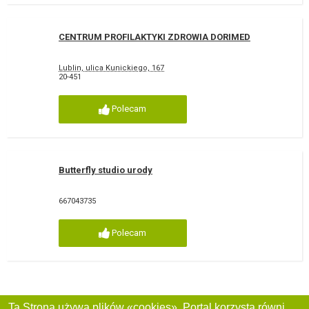
CENTRUM PROFILAKTYKI ZDROWIA DORIMED
Lublin, ulica Kunickiego, 167
20-451
Polecam
Butterfly studio urody
667043735
Polecam
Ta Strona używa plików «cookies». Portal korzysta również z serwisu internetowego do zbierania danych technicznych o odwiedzających w celu uzyskania informacji marketingowych i statystycznych. Warunki przetwarzania danych odwiedzających Stronę, patrz: