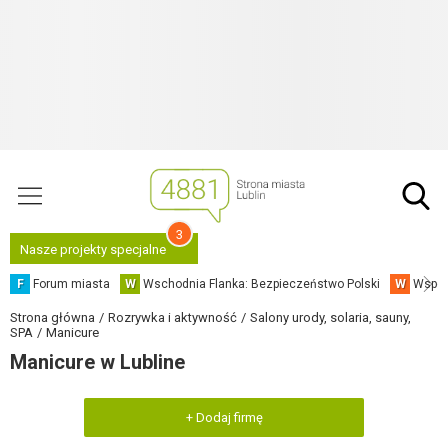
3
Nasze projekty specjalne
F
Forum miasta
W
Wschodnia Flanka: Bezpieczeństwo Polski
W
Współ
Strona główna
Rozrywka i aktywność
Salony urody, solaria, sauny,
SPA
Manicure
Manicure w Lubline
+ Dodaj firmę