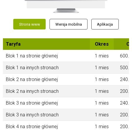
Strona www
Wersja mobilna
Aplikacja
Taryfa
Okres
Ce
Blok 1 na stronie głównej
1 mies
600.0
Blok 1 na innych stronach
1 mies
500.0
Blok 2 na stronie głównej
1 mies
240.0
Blok 2 na innych stronach
1 mies
200.0
Blok 3 na stronie głównej
1 mies
240.0
Blok 3 na innych stronach
1 mies
200.0
Blok 4 na stronie głównej
1 mies
200.0