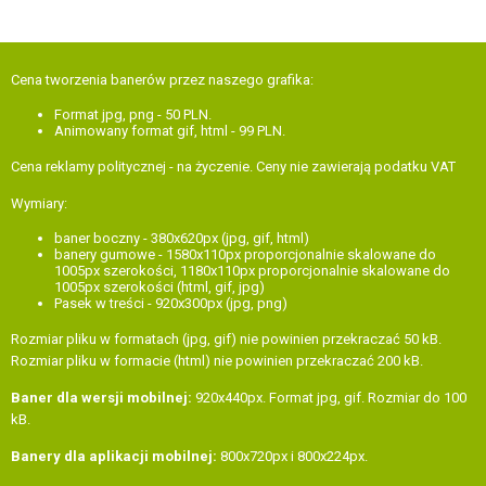
Cena
tworzenia banerów przez naszego grafika:
Format jpg, png - 50 PLN.
Animowany format gif, html - 99 PLN.
Cena
reklamy politycznej - na życzenie. Ceny nie zawierają podatku VAT
Wymiary:
baner boczny - 380x620px (jpg, gif, html)
banery gumowe - 1580x110px proporcjonalnie skalowane do
1005px szerokości, 1180x110px proporcjonalnie skalowane do
1005px szerokości (html, gif, jpg)
Pasek w treści - 920x300px (jpg, png)
Rozmiar pliku w formatach (jpg, gif) nie powinien przekraczać 50 kB.
Rozmiar pliku w formacie (html) nie powinien przekraczać 200 kB.
Baner dla wersji mobilnej:
920x440px. Format jpg, gif. Rozmiar do 100
kB.
Banery dla aplikacji mobilnej:
800x720px i 800x224px.