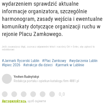
wydarzeniem sprawdzić aktualne
informacje organizatora, szczególnie
harmonogram, zasady wejścia i ewentualne
komunikaty dotyczące organizacji ruchu w
rejonie Placu Zamkowego.
Jeśli zauważysz błąd, zaznacz odpowiedni tekst i naciśnij Ctrl + Enter, aby zgłosić to
redaktorowi
#Jarmark Rycerski Lublin
#Plac Zamkowy
#wydarzenia Lublin
#lipiec 2026
#atrakcje dla dzieci
#jarmark w Lublinie
Yevhen Rudnytskyi
Redakcja portalu i opiekun katalogu firm 4881.pl
0,0
Авторизуйтесь
, щоб оцінити