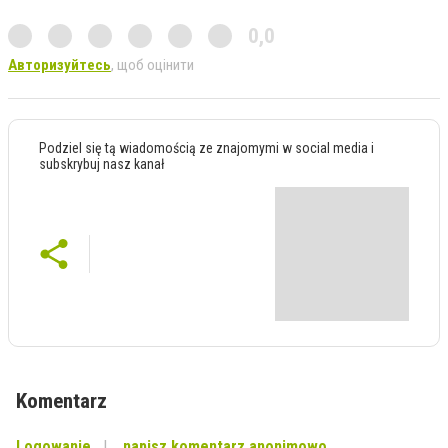
0,0
Авторизуйтесь
, щоб оцінити
Podziel się tą wiadomością ze znajomymi w social media i
subskrybuj nasz kanał
Komentarz
Logowanie
napisz komentarz anonimowo