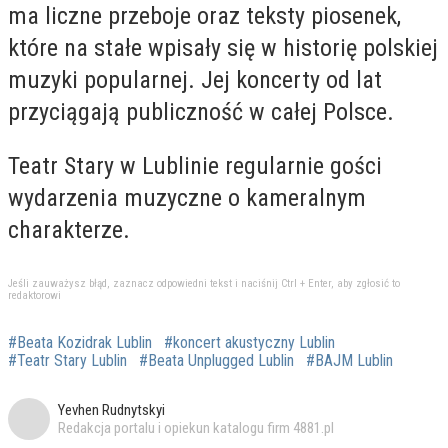
ma liczne przeboje oraz teksty piosenek,
które na stałe wpisały się w historię polskiej
muzyki popularnej. Jej koncerty od lat
przyciągają publiczność w całej Polsce.
Teatr Stary w Lublinie regularnie gości
wydarzenia muzyczne o kameralnym
charakterze.
Jeśli zauważysz błąd, zaznacz odpowiedni tekst i naciśnij Ctrl + Enter, aby zgłosić to
redaktorowi
#Beata Kozidrak Lublin
#koncert akustyczny Lublin
#Teatr Stary Lublin
#Beata Unplugged Lublin
#BAJM Lublin
Yevhen Rudnytskyi
Redakcja portalu i opiekun katalogu firm 4881.pl