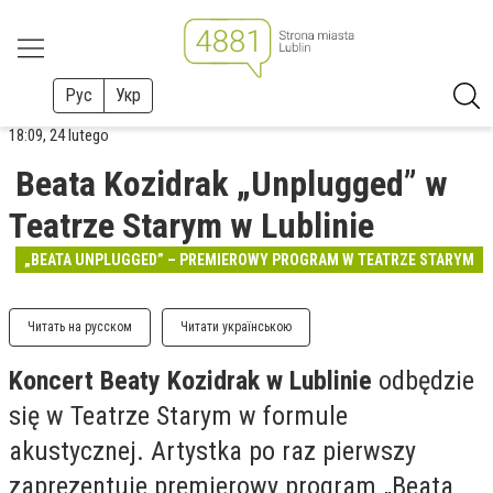
Рус
Укр
18:09, 24 lutego
Beata Kozidrak „Unplugged” w
Teatrze Starym w Lublinie
„BEATA UNPLUGGED” – PREMIEROWY PROGRAM W TEATRZE STARYM
Читать на русском
Читати українською
Koncert Beaty Kozidrak w Lublinie
odbędzie
się w Teatrze Starym w formule
akustycznej. Artystka po raz pierwszy
zaprezentuje premierowy program „Beata