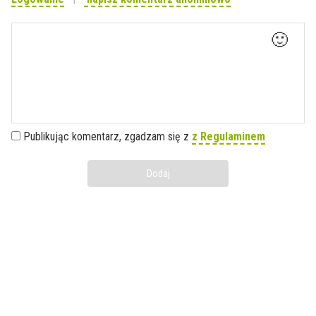
🙂
Publikując komentarz, zgadzam się z
z Regulaminem
Dodaj