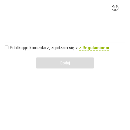
🙂
Publikując komentarz, zgadzam się z
z Regulaminem
Dodaj