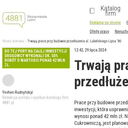
Katalog
firm
Reklama na stronie
Oferty pracy
Nieruc
Strona domowa
Trwają prace przy budowie przedłużenia ul. Lubelskiego Lipca '80
12:42, 29 lipca 2024
DO TEJ PORY NA CAŁEJ INWESTYCJI
DROGOWCY WYKONALI OK. 50%
Trwają pr
ROBÓT O WARTOŚCI PONAD 42 MLN
ZŁ.
przedłuże
Yevhen Rudnytskyi
Redakcja portalu i opiekun katalogu firm
Prace przy budowie przedł
4881.pl
inwestycji, która usprawn
wynosi ponad 42 mln zł. N
Cukrowniczą, jest planow