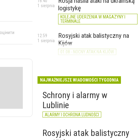
Rosja nasila ataki na ukraińską
16:40
1 sierpnia
logistykę
KOLEJNE UDERZENIA W MAGAZYNY I
TERMINALE
 оцінити
Rosyjski atak balistyczny na
12:59
1 sierpnia
Kijów
01.08 - NOCNY ATAK NA KIJÓW
NAJWAŻNIEJSZE WIADOMOŚCI TYGODNIA
Schrony i alarmy w
Lublinie
ALARMY I OCHRONA LUDNOŚCI
Rosyjski atak balistyczny