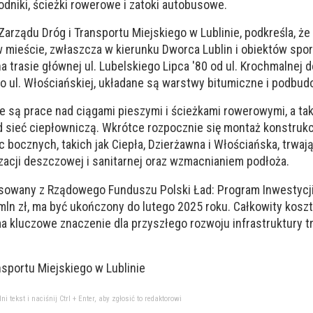
odniki, ścieżki rowerowe i zatoki autobusowe.
Zarządu Dróg i Transportu Miejskiego w Lublinie, podkreśla, że
 mieście, zwłaszcza w kierunku Dworca Lublin i obiektów spo
a trasie głównej ul. Lubelskiego Lipca '80 od ul. Krochmalnej d
do ul. Włościańskiej, układane są warstwy bitumiczne i podbud
są prace nad ciągami pieszymi i ścieżkami rowerowymi, a ta
sieć ciepłowniczą. Wkrótce rozpocznie się montaż konstrukcj
c bocznych, takich jak Ciepła, Dzierżawna i Włościańska, trwaj
zacji deszczowej i sanitarnej oraz wzmacnianiem podłoża.
ansowany z Rządowego Funduszu Polski Ład: Program Inwestycj
ln zł, ma być ukończony do lutego 2025 roku. Całkowity koszt
a ma kluczowe znaczenie dla przyszłego rozwoju infrastruktury 
nsportu Miejskiego w Lublinie
tekst i naciśnij Ctrl + Enter, aby zgłosić to redaktorowi