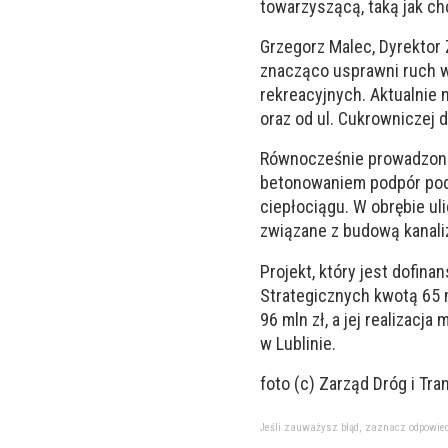
towarzyszącą, taką jak ch
Grzegorz Malec, Dyrektor 
znacząco usprawni ruch w
rekreacyjnych. Aktualnie n
oraz od ul. Cukrowniczej 
Równocześnie prowadzone 
betonowaniem podpór pod 
ciepłociągu. W obrębie uli
związane z budową kanali
Projekt, który jest dofin
Strategicznych kwotą 65 m
96 mln zł, a jej realizacj
w Lublinie.
foto (c) Zarząd Dróg i Tra
Jeśli zauważysz błąd, zaznacz odpowiedni 