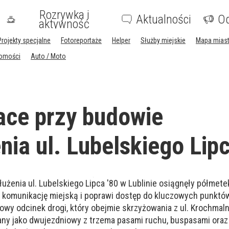
Rozrywka i
Aktualności
Og
aktywność
Projekty specjalne
Fotoreportaże
Helper
Służby miejskie
Mapa mias
homości
Auto / Moto
ace przy budowie
nia ul. Lubelskiego Lipc
użenia ul. Lubelskiego Lipca '80 w Lublinie osiągnęły półmete
i komunikację miejską i poprawi dostęp do kluczowych punktó
owy odcinek drogi, który obejmie skrzyżowania z ul. Krochmalną
any jako dwujezdniowy z trzema pasami ruchu, buspasami oraz 