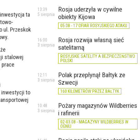
Rosja uderzyła w cywilne
13:39
 inwestycja ta
5 sierpnia
obiekty Kijowa
rtowo-
05.08 - 17 OFIAR ROSYJSKIEGO ATAKU
o ul. Przeskok
owy.
Rosja rozwija własną sieć
16:00
3 sierpnia
satelitarną
kże
ROSYJSKIE SATELITY A BEZPIECZEŃSTWO
i stalowej
POLSKI
ą prace
Polak przepłynął Bałtyk ze
12:11
3 sierpnia
Szwecji
i
160 KILOMETRÓW PRZEZ BAŁTYK
 inwestycji to
transportowej
Pożary magazynów Wildberries
10:48
3 sierpnia
i rafinerii
02-03.08 - MAGAZYNY WILDBERRIES W
OGNIU