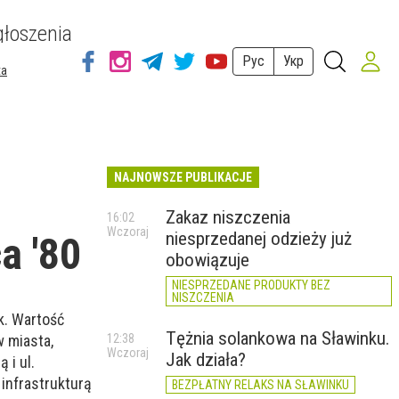
łoszenia
Рус
Укр
ta
NAJNOWSZE PUBLIKACJE
Zakaz niszczenia
16:02
Wczoraj
niesprzedanej odzieży już
a '80
obowiązuje
NIESPRZEDANE PRODUKTY BEZ
NISZCZENIA
k. Wartość
Tężnia solankowa na Sławinku.
w miasta,
12:38
Wczoraj
Jak działa?
 i ul.
infrastrukturą
BEZPŁATNY RELAKS NA SŁAWINKU