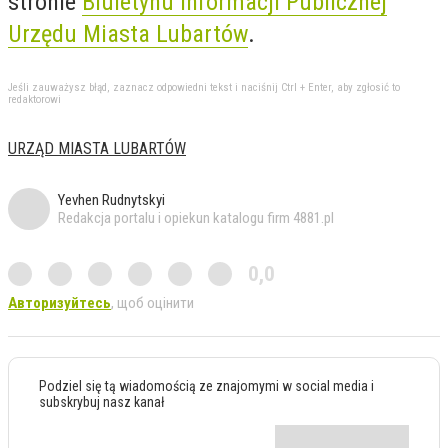
stronie
Biuletynu Informacji Publicznej
Urzędu Miasta Lubartów
.
Jeśli zauważysz błąd, zaznacz odpowiedni tekst i naciśnij Ctrl + Enter, aby zgłosić to
redaktorowi
URZĄD MIASTA LUBARTÓW
Yevhen Rudnytskyi
Redakcja portalu i opiekun katalogu firm 4881.pl
0,0
Авторизуйтесь
, щоб оцінити
Podziel się tą wiadomością ze znajomymi w social media i
subskrybuj nasz kanał