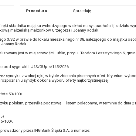
Procedura
Sprzedaję
j ręki składnika majątku wchodzącego w skład masy upadłości tj. udziału w
ątkową małżeńską małżonków Grzegorza i Joanny Rodak.
cego 3/32 w prawie do lokalu mieszkalnego nr 38, należącego do majątku oso
 Joanny Rodak.
lizowany jest w miejscowości Lublin, przy ul. Teodora Leszetyckiego 6, gmina
 pod sygn. akt LU1S/GUp-s/145/2026.
 syndyka z wolnej ręki, w trybie zbierania pisemnych ofert. Kryterium wybor
ozpoznaniu syndyk dokona wyboru oferty najkorzystniejszej.
złote 50/100/.
ęzyku polskim, przesyłką pocztową – listem poleconym, w terminie do dnia 21.
 zł
35/100/.
prowadzony przez ING Bank Śląski S.A. o numerze: