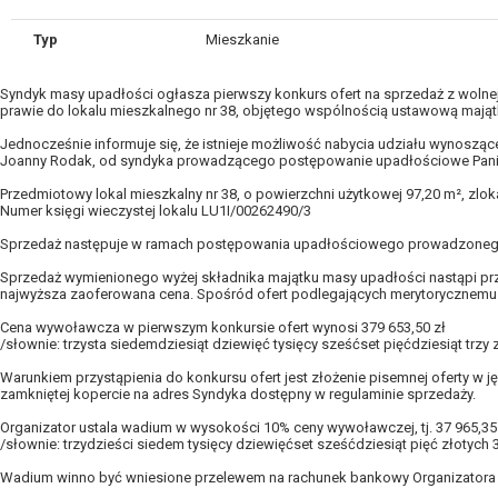
Typ
Mieszkanie
Syndyk masy upadłości ogłasza pierwszy konkurs ofert na sprzedaż z wolne
prawie do lokalu mieszkalnego nr 38, objętego wspólnością ustawową maj
Jednocześnie informuje się, że istnieje możliwość nabycia udziału wynoszą
Joanny Rodak, od syndyka prowadzącego postępowanie upadłościowe Pani
Przedmiotowy lokal mieszkalny nr 38, o powierzchni użytkowej 97,20 m², zloka
Numer księgi wieczystej lokalu LU1I/00262490/3
Sprzedaż następuje w ramach postępowania upadłościowego prowadzonego
Sprzedaż wymienionego wyżej składnika majątku masy upadłości nastąpi przez
najwyższa zaoferowana cena. Spośród ofert podlegających merytorycznemu r
Cena wywoławcza w pierwszym konkursie ofert wynosi 379 653,50 zł
/słownie: trzysta siedemdziesiąt dziewięć tysięcy sześćset pięćdziesiąt trzy 
Warunkiem przystąpienia do konkursu ofert jest złożenie pisemnej oferty w j
zamkniętej kopercie na adres Syndyka dostępny w regulaminie sprzedaży.
Organizator ustala wadium w wysokości 10% ceny wywoławczej, tj. 37 965,35
/słownie: trzydzieści siedem tysięcy dziewięćset sześćdziesiąt pięć złotych 
Wadium winno być wniesione przelewem na rachunek bankowy Organizatora 