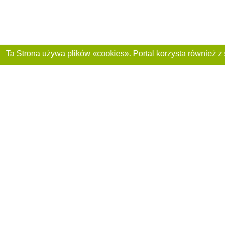
Dołącz do nas :
Reklama na stronie
Franczyza „CitySites”
+48 459 567 881
Autorzy projektu
inform@4881.pl
Polityka prywatnoś
+48 459 567 881