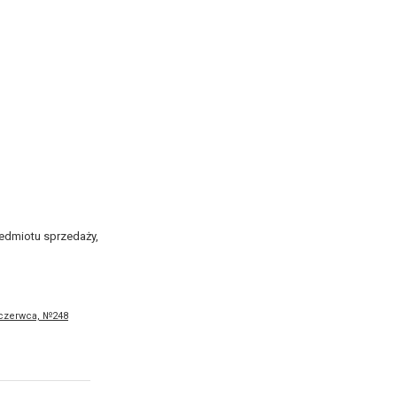
edmiotu sprzedaży,
 czerwca, №248