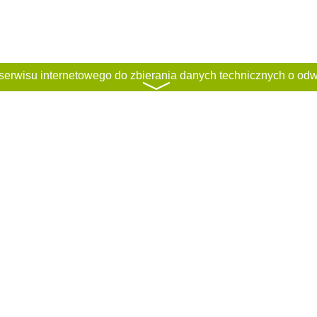
〉
ci
Regulamin
Classified rules