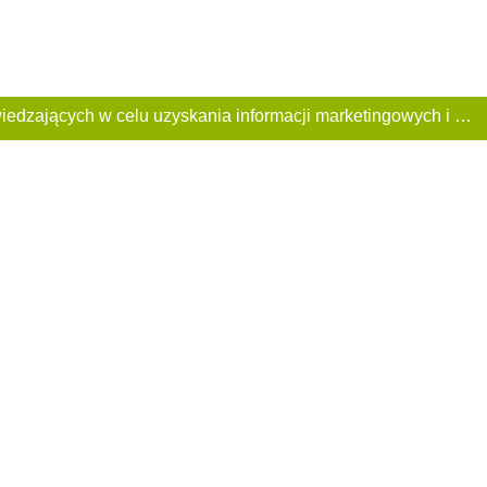
Ta Strona używa plików «cookies». Portal korzysta również z serwisu internetowego do zbierania danych technicznych o odwiedzających w celu uzyskania informacji marketingowych i statystycznych. Warunki przetwarzania danych odwiedzających Stronę, patrz: