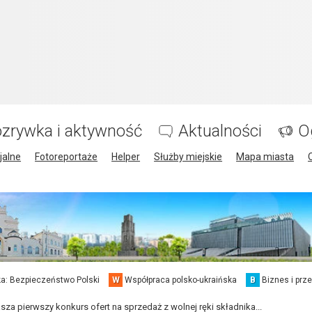
zrywka i aktywność
Aktualności
O
jalne
Fotoreportaże
Helper
Służby miejskie
Mapa miasta
a: Bezpieczeństwo Polski
W
Współpraca polsko-ukraińska
B
Biznes i prz
a pierwszy konkurs ofert na sprzedaż z wolnej ręki składnika...