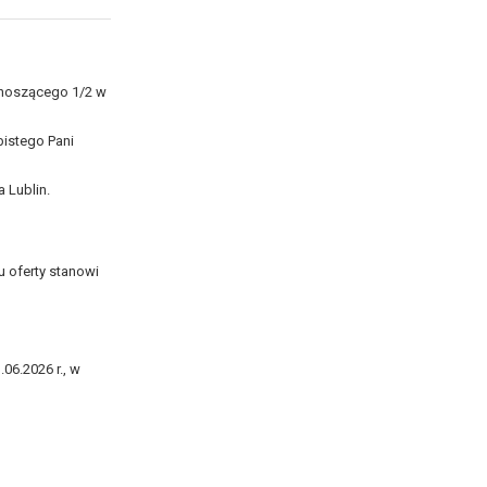
ynoszącego 1/2 w
bistego Pani
 Lublin.
u oferty stanowi
06.2026 r., w