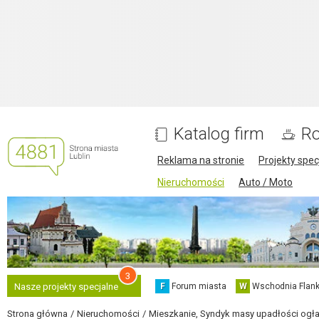
Katalog firm
Ro
Reklama na stronie
Projekty spec
Nieruchomości
Auto / Moto
3
F
Forum miasta
W
Wschodnia Flank
Nasze projekty specjalne
Strona główna
Nieruchomości
Mieszkanie, Syndyk masy upadłości ogłasz