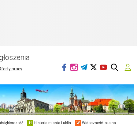
głoszenia
Oferty pracy
edsiębiorczość
H
Historia miasta Lublin
W
Widoczność lokalna