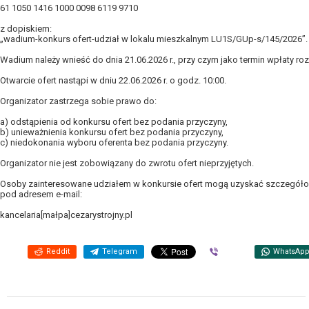
61 1050 1416 1000 0098 6119 9710
z dopiskiem:
„wadium-konkurs ofert-udział w lokalu mieszkalnym LU1S/GUp-s/145/2026”.
Wadium należy wnieść do dnia 21.06.2026 r., przy czym jako termin wpłaty r
Otwarcie ofert nastąpi w dniu 22.06.2026 r. o godz. 10:00.
Organizator zastrzega sobie prawo do:
a) odstąpienia od konkursu ofert bez podania przyczyny,
b) unieważnienia konkursu ofert bez podania przyczyny,
c) niedokonania wyboru oferenta bez podania przyczyny.
Organizator nie jest zobowiązany do zwrotu ofert nieprzyjętych.
Osoby zainteresowane udziałem w konkursie ofert mogą uzyskać szczegółow
pod adresem e-mail:
kancelaria[małpa]cezarystrojny.pl
Reddit
Telegram
Viber
WhatsAp