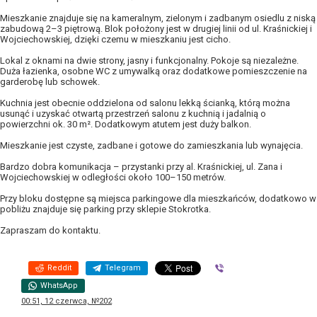
Mieszkanie znajduje się na kameralnym, zielonym i zadbanym osiedlu z niską
zabudową 2–3 piętrową. Blok położony jest w drugiej linii od ul. Kraśnickiej i
Wojciechowskiej, dzięki czemu w mieszkaniu jest cicho.
Lokal z oknami na dwie strony, jasny i funkcjonalny. Pokoje są niezależne.
Duża łazienka, osobne WC z umywalką oraz dodatkowe pomieszczenie na
garderobę lub schowek.
Kuchnia jest obecnie oddzielona od salonu lekką ścianką, którą można
usunąć i uzyskać otwartą przestrzeń salonu z kuchnią i jadalnią o
powierzchni ok. 30 m². Dodatkowym atutem jest duży balkon.
Mieszkanie jest czyste, zadbane i gotowe do zamieszkania lub wynajęcia.
Bardzo dobra komunikacja – przystanki przy al. Kraśnickiej, ul. Zana i
Wojciechowskiej w odległości około 100–150 metrów.
Przy bloku dostępne są miejsca parkingowe dla mieszkańców, dodatkowo w
pobliżu znajduje się parking przy sklepie Stokrotka.
Zapraszam do kontaktu.
Reddit
Telegram
Viber
WhatsApp
00:51, 12 czerwca, №202