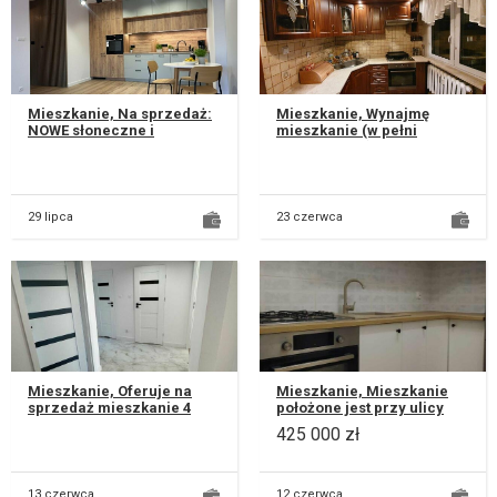
Mieszkanie, Na sprzedaż:
Mieszkanie, Wynajmę
NOWE słoneczne i
mieszkanie (w pełni
przestronne mieszkanie w
umeblowane) 49 m2 na
Lublinie – Bronowice! Ul.
czwartym piętrze, w niskim
Droga M...
bloku przy u...
29 lipca
23 czerwca
Mieszkanie, Oferuje na
Mieszkanie, Mieszkanie
sprzedaż mieszkanie 4
położone jest przy ulicy
pokojowe w bezpośrednim
lwowskiej 20 w Lublinie.
425 000 zł
sąsiedztwie najlepszych
mieszkanie świeżo po
lubelsk...
remonc...
13 czerwca
12 czerwca