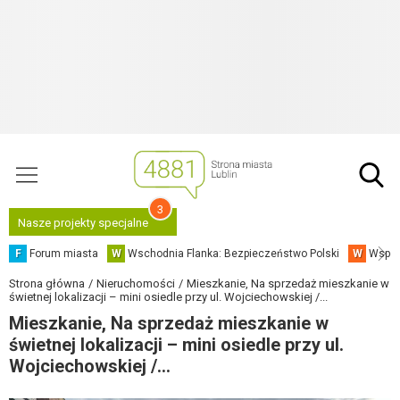
3
Nasze projekty specjalne
F
Forum miasta
W
Wschodnia Flanka: Bezpieczeństwo Polski
W
Współ
Strona główna
Nieruchomości
Mieszkanie, Na sprzedaż mieszkanie w
świetnej lokalizacji – mini osiedle przy ul. Wojciechowskiej /...
Mieszkanie, Na sprzedaż mieszkanie w
świetnej lokalizacji – mini osiedle przy ul.
Wojciechowskiej /...