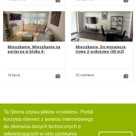
Mieszkanie, Mieszkanie na
Mieszkanie, Do wynajęcia
parterze w bloku 4-
nowe 2-pokojowe (45 m2)
piętrowym. - Pokój dzienny
mieszkanie z klimatyzacją
z otwartą kuchnią , - salo...
w Lublinie (dzielnica Cze...
16 lipca
22 czerwca
Ta Strona używa plików «cookies». Portal
korzysta również z serwisu internetowego
do zbierania danych technicznych o
odwiedzających w celu uzyskania