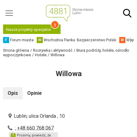
3
Nasze projekty specjalne
F
Forum miasta
W
Wschodnia Flanka: Bezpieczeństwo Polski
W
Współ
Strona główna
Rozrywka i aktywność
Biura podróży, hotele, ośrodki
wypoczynkowe
Hotele
Willowa
Willowa
Opis
Opinie
Lublin, ulica Orlanda , 10
: +48 660 768 067
Prosimy, powiedz, że