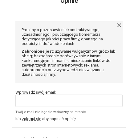
Opinie
Prosimy o pozostawienie konstruktywnego,
uzasadnionego i pouczającego komentarza
dotyczącego jakości pracy firmy, opartego na
osobistych doświadczeniach.
Zabronione jest:
używanie wulgaryzmów, gróźb lub
obelg; bezpośrednie porównywanie z innymi
konkurencyjnymi firmami; umieszczanie linków do
zewnętrznych stron internetowych; reklama,
autopromocja oraz wypowiedzi niezwiązane z
działalnością firmy.
Wprowadź swój email:
Twój e-mail nie będzie widoczny na stronie
lub
zaloguj się
aby napisać opinię