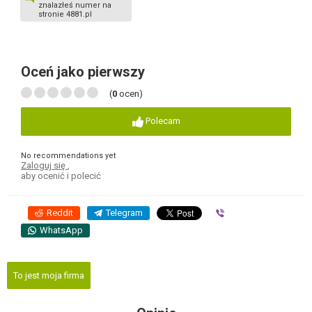
znalazłeś numer na
stronie 4881.pl
Oceń jako pierwszy
(
0
ocen)
Polecam
No recommendations yet
Zaloguj się
,
aby ocenić i polecić
Reddit
Telegram
Viber
WhatsApp
To jest moja firma