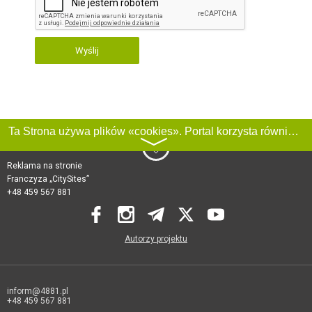
Wyślij
Ta Strona używa plików «cookies». Portal korzysta również z serwisu internetowego do zbierania danych technicznych o odwiedzających w celu uzyskania informacji marketingowych i statystycznych. Warunki przetwarzania danych odwiedzających Stronę, patrz:
〉
Reklama na stronie
Franczyza „CitySites”
+48 459 567 881
Autorzy projektu
inform@4881.pl
+48 459 567 881