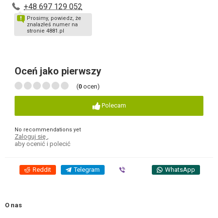
+48 697 129 052
Prosimy, powiedz, że
znalazłeś numer na
stronie 4881.pl
Oceń jako pierwszy
(
0
ocen)
Polecam
No recommendations yet
Zaloguj się
,
aby ocenić i polecić
Reddit
Telegram
Viber
WhatsApp
O nas