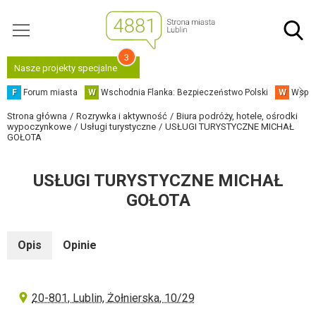
3
Nasze projekty specjalne
F
Forum miasta
W
Wschodnia Flanka: Bezpieczeństwo Polski
W
Współ
Strona główna
Rozrywka i aktywność
Biura podróży, hotele, ośrodki
wypoczynkowe
Usługi turystyczne
USŁUGI TURYSTYCZNE MICHAŁ
GOŁOTA
USŁUGI TURYSTYCZNE MICHAŁ
GOŁOTA
Opis
Opinie
20-801, Lublin, Żołnierska, 10/29