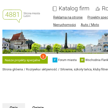
Katalog firm
Ro
Reklama na stronie
Projekty spec
Nieruchomości
Auto / Moto
3
F
Forum miasta
W
Wschodnia Flank
Nasze projekty specjalne
Strona główna
Rozrywka i aktywność
Siłownie, szkoły tańca, kluby fitne
Opis
Opinie