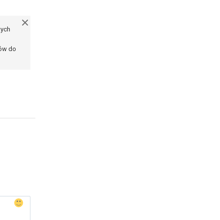
tych
ków do