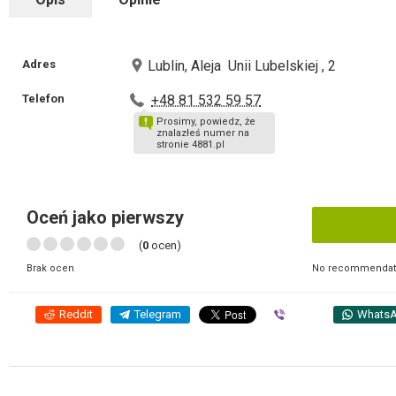
Adres
Lublin, Aleja Unii Lubelskiej , 2
Telefon
+48 81 532 59 57
Prosimy, powiedz, że
znalazłeś numer na
stronie 4881.pl
Oceń jako pierwszy
(
0
ocen)
No recommendati
Brak ocen
Reddit
Telegram
Viber
Whats