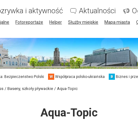
zrywka i aktywność
Aktualności
O
jalne
Fotoreportaże
Helper
Służby miejskie
Mapa miasta
a: Bezpieczeństwo Polski
W
Współpraca polsko-ukraińska
B
Biznes i prz
ss
Baseny, szkoły pływackie
Aqua-Topic
Aqua-Topic