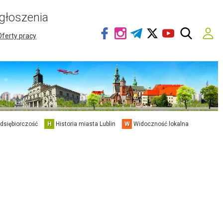
głoszenia
Oferty pracy
edsiębiorczość
H
Historia miasta Lublin
W
Widoczność lokalna