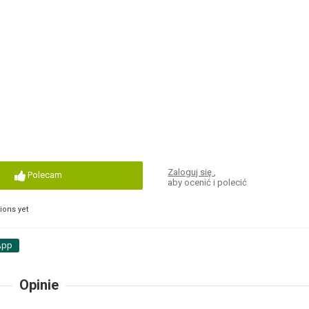
Zaloguj się
,
Polecam
aby ocenić i polecić
ons yet
App
Opinie