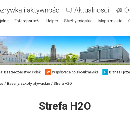
zrywka i aktywność
Aktualności
O
jalne
Fotoreportaże
Helper
Służby miejskie
Mapa miasta
a: Bezpieczeństwo Polski
W
Współpraca polsko-ukraińska
B
Biznes i prz
ss
Baseny, szkoły pływackie
Strefa H2O
Strefa H2O