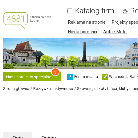
Katalog firm
Ro
Reklama na stronie
Projekty spec
Nieruchomości
Auto / Moto
3
F
Forum miasta
W
Wschodnia Flank
Nasze projekty specjalne
Strona główna
Rozrywka i aktywność
Siłownie, szkoły tańca, kluby fitne
Opis
Opinie