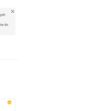
tych
ków do