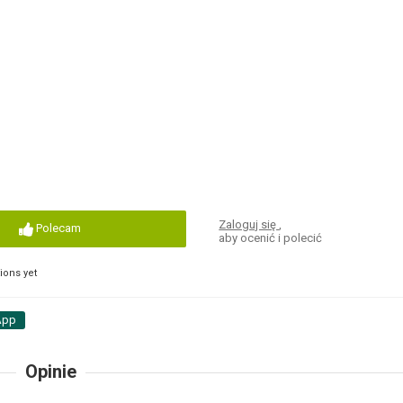
2
Zaloguj się
,
Polecam
aby ocenić i polecić
ons yet
App
Opinie