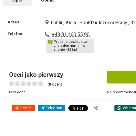
Adres
Lublin, Aleja Spółdzielczości Pracy , 3
Telefon
+48 81 460 55 90
Prosimy, powiedz, że
znalazłeś numer na
stronie 4881.pl
Oceń jako pierwszy
(
0
ocen)
No recommendati
Brak ocen
Reddit
Telegram
Viber
Whats