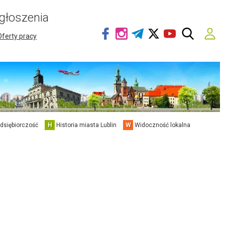
głoszenia
Oferty pracy
edsiębiorczość
H
Historia miasta Lublin
W
Widoczność lokalna