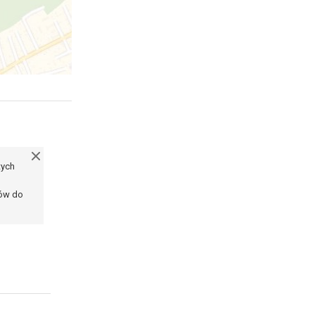
tych
ków do