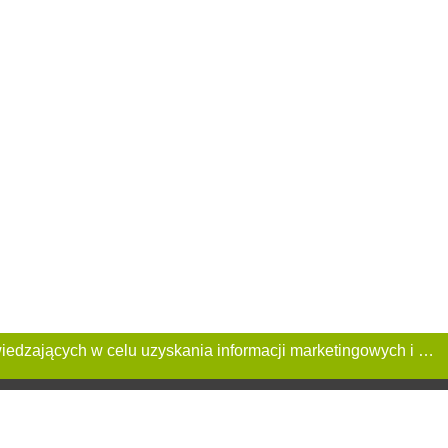
Ta Strona używa plików «cookies». Portal korzysta również z serwisu internetowego do zbierania danych technicznych o odwiedzających w celu uzyskania informacji marketingowych i statystycznych. Warunki przetwarzania danych odwiedzających Stronę, patrz: