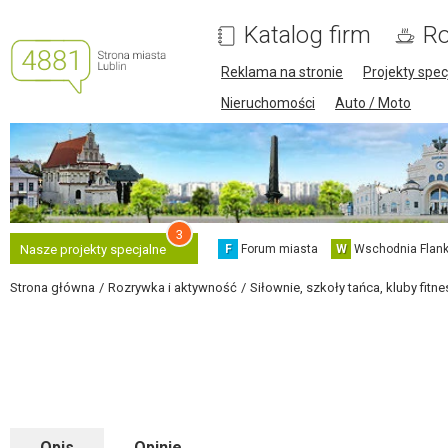
Katalog firm
Ro
Reklama na stronie
Projekty spec
Nieruchomości
Auto / Moto
3
F
Forum miasta
W
Wschodnia Flank
Nasze projekty specjalne
Strona główna
Rozrywka i aktywność
Siłownie, szkoły tańca, kluby fitne
Opis
Opinie