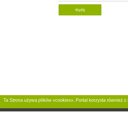
Wyślij
Dołącz do nas :
Reklama na stronie
Franczyza „CitySites”
+48 459 567 881
Autorzy projektu