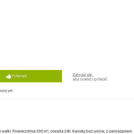
Zaloguj się
,
Polecam
aby ocenić i polecić
ons yet
ami walki. Powierzchnia 330 m², otwarta 24h. Karnety bez umów, z zamrażaniem