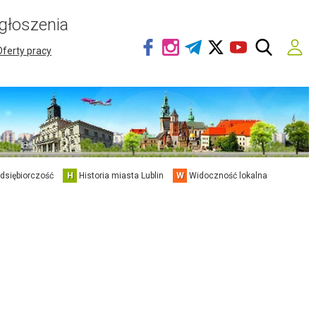
głoszenia
Oferty pracy
edsiębiorczość
H
Historia miasta Lublin
W
Widoczność lokalna