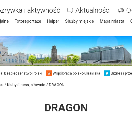
zrywka i aktywność
Aktualności
O
jalne
Fotoreportaże
Helper
Służby miejskie
Mapa miasta
a: Bezpieczeństwo Polski
W
Współpraca polsko-ukraińska
B
Biznes i prz
ss
Kluby fitness, siłownie
DRAGON
DRAGON