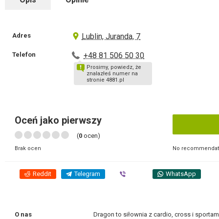
Adres
Lublin, Juranda, 7
Telefon
+48 81 506 50 30
Prosimy, powiedz, że
znalazłeś numer na
stronie 4881.pl
Oceń jako pierwszy
(
0
ocen)
No recommendati
Brak ocen
Reddit
Telegram
Viber
WhatsApp
O nas
Dragon to siłownia z cardio, cross i sport