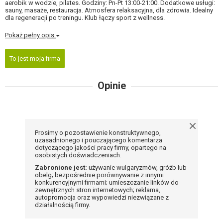
aerobik w wodzie, pilates. Godziny: Pn-Pt 13:00-21:00. Dodatkowe usługi:
sauny, masaże, restauracja. Atmosfera relaksacyjna, dla zdrowia. Idealny
dla regeneracji po treningu. Klub łączy sport z wellness.
Pokaż pełny opis
To jest moja firma
Opinie
Prosimy o pozostawienie konstruktywnego,
uzasadnionego i pouczającego komentarza
dotyczącego jakości pracy firmy, opartego na
osobistych doświadczeniach.
Zabronione jest:
używanie wulgaryzmów, gróźb lub
obelg; bezpośrednie porównywanie z innymi
konkurencyjnymi firmami; umieszczanie linków do
zewnętrznych stron internetowych; reklama,
autopromocja oraz wypowiedzi niezwiązane z
działalnością firmy.