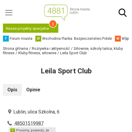
3
Nasze projekty specjalne
F
Forum miasta
W
Wschodnia Flanka: Bezpieczeństwo Polski
W
Współ
Strona główna
Rozrywka i aktywność
Siłownie, szkoły tańca, kluby
fitness
Kluby fitness, siłownie
Leila Sport Club
Leila Sport Club
Opis
Opinie
Lublin, ulica Szkolna, 6
48501519987
Prosimy, powiedz, że