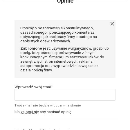
Opinie
Prosimy o pozostawienie konstruktywnego,
uzasadnionego i pouczającego komentarza
dotyczącego jakości pracy firmy, opartego na
osobistych doświadczeniach.
Zabronione jest:
używanie wulgaryzmów, gróźb lub
obelg; bezpośrednie porównywanie z innymi
konkurencyjnymi firmami; umieszczanie linków do
zewnętrznych stron internetowych; reklama,
autopromocja oraz wypowiedzi niezwiązane z
działalnością firmy.
Wprowadź swój email:
Twój e-mail nie będzie widoczny na stronie
lub
zaloguj się
aby napisać opinię