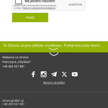
Wyślij
Ta Strona używa plików «cookies». Portal korzysta również z serwisu internetowego do zbierania danych technicznych o odwiedzających w celu uzyskania informacji marketingowych i statystycznych. Warunki przetwarzania danych odwiedzających Stronę, patrz:
〉
Reklama na stronie
Franczyza „CitySites”
+48 459 567 881
Autorzy projektu
inform@4881.pl
+48 459 567 881