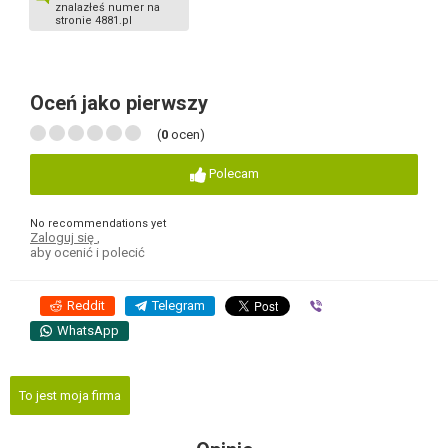
znalazłeś numer na
stronie 4881.pl
Oceń jako pierwszy
(
0
ocen)
Polecam
No recommendations yet
Zaloguj się
,
aby ocenić i polecić
Reddit
Telegram
Viber
WhatsApp
To jest moja firma