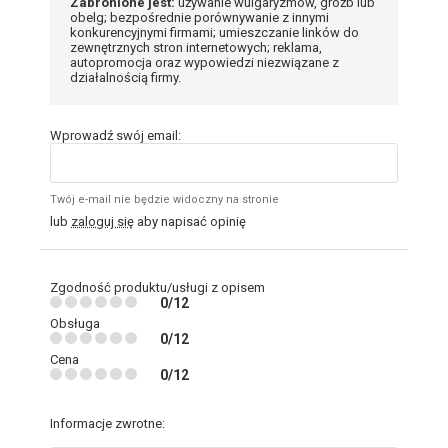
Zabronione jest:
używanie wulgaryzmów, gróźb lub
obelg; bezpośrednie porównywanie z innymi
konkurencyjnymi firmami; umieszczanie linków do
zewnętrznych stron internetowych; reklama,
autopromocja oraz wypowiedzi niezwiązane z
działalnością firmy.
Wprowadź swój email:
Twój e-mail nie będzie widoczny na stronie
lub
zaloguj się
aby napisać opinię
Zgodność produktu/usługi z opisem
0/12
Obsługa
0/12
Cena
0/12
Informacje zwrotne: