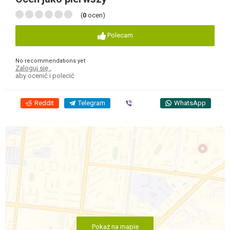
(
0
ocen)
Polecam
No recommendations yet
Zaloguj się
,
aby ocenić i polecić
Reddit
Telegram
Viber
WhatsApp
Pokaż na mapie