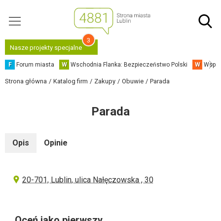
3
Nasze projekty specjalne
F
Forum miasta
W
Wschodnia Flanka: Bezpieczeństwo Polski
W
Współ
Strona główna
Katalog firm
Zakupy
Obuwie
Parada
Parada
Opis
Opinie
20-701, Lublin, ulica Nałęczowska , 30
Oceń jako pierwszy