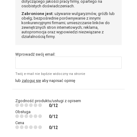
dotyczącego jakości pracy firmy, opartego na
osobistych doświadczeniach.
Zabronione jest:
używanie wulgaryzmów, gróźb lub
obelg; bezpośrednie porównywanie z innymi
konkurencyjnymi firmami; umieszczanie linków do
zewnętrznych stron internetowych; reklama,
autopromocja oraz wypowiedzi niezwiązane z
działalnością firmy.
Wprowadź swój email:
Twój e-mail nie będzie widoczny na stronie
lub
zaloguj się
aby napisać opinię
Zgodność produktu/usługi z opisem
0/12
Obsługa
0/12
Cena
0/12