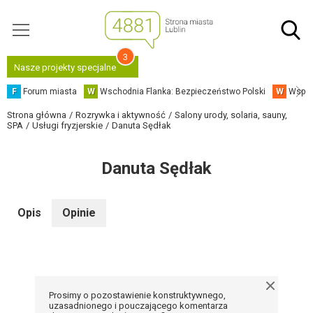
3
Nasze projekty specjalne
F
Forum miasta
W
Wschodnia Flanka: Bezpieczeństwo Polski
W
Współ
Strona główna
Rozrywka i aktywność
Salony urody, solaria, sauny,
SPA
Usługi fryzjerskie
Danuta Sędłak
Danuta Sędłak
Opis
Opinie
Prosimy o pozostawienie konstruktywnego,
uzasadnionego i pouczającego komentarza