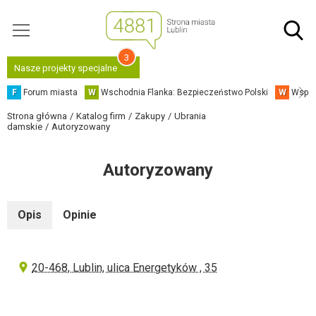
3
Nasze projekty specjalne
F
Forum miasta
W
Wschodnia Flanka: Bezpieczeństwo Polski
W
Współ
Strona główna
Katalog firm
Zakupy
Ubrania
damskie
Autoryzowany
Autoryzowany
Opis
Opinie
20-468, Lublin, ulica Energetyków , 35