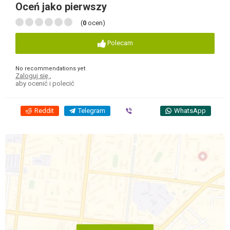
Oceń jako pierwszy
(
0
ocen)
Polecam
No recommendations yet
Zaloguj się
,
aby ocenić i polecić
Reddit
Telegram
Viber
WhatsApp