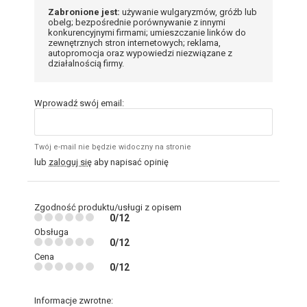
Zabronione jest:
używanie wulgaryzmów, gróźb lub
obelg; bezpośrednie porównywanie z innymi
konkurencyjnymi firmami; umieszczanie linków do
zewnętrznych stron internetowych; reklama,
autopromocja oraz wypowiedzi niezwiązane z
działalnością firmy.
Wprowadź swój email:
Twój e-mail nie będzie widoczny na stronie
lub
zaloguj się
aby napisać opinię
Zgodność produktu/usługi z opisem
0/12
Obsługa
0/12
Cena
0/12
Informacje zwrotne: