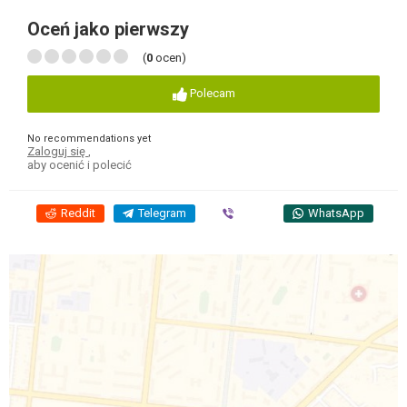
Oceń jako pierwszy
(
0
ocen)
Polecam
No recommendations yet
Zaloguj się
,
aby ocenić i polecić
Reddit
Telegram
Viber
WhatsApp