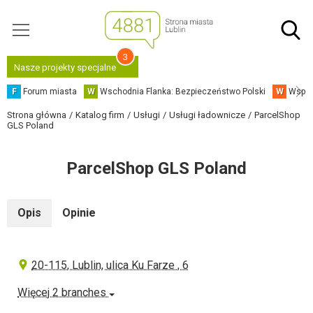
3
Nasze projekty specjalne
F
Forum miasta
W
Wschodnia Flanka: Bezpieczeństwo Polski
W
Współ
Strona główna
Katalog firm
Usługi
Usługi ładownicze
ParcelShop
GLS Poland
ParcelShop GLS Poland
Opis
Opinie
20-115, Lublin, ulica Ku Farze , 6
Więcej 2 branches