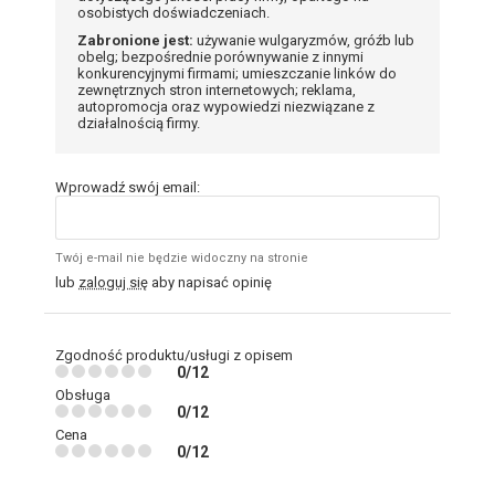
osobistych doświadczeniach.
Zabronione jest:
używanie wulgaryzmów, gróźb lub
obelg; bezpośrednie porównywanie z innymi
konkurencyjnymi firmami; umieszczanie linków do
zewnętrznych stron internetowych; reklama,
autopromocja oraz wypowiedzi niezwiązane z
działalnością firmy.
Wprowadź swój email:
Twój e-mail nie będzie widoczny na stronie
lub
zaloguj się
aby napisać opinię
Zgodność produktu/usługi z opisem
0/12
Obsługa
0/12
Cena
0/12