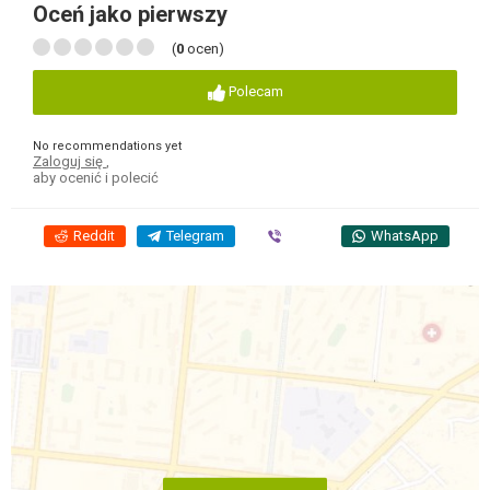
Oceń jako pierwszy
(
0
ocen)
Polecam
No recommendations yet
Zaloguj się
,
aby ocenić i polecić
Reddit
Telegram
Viber
WhatsApp