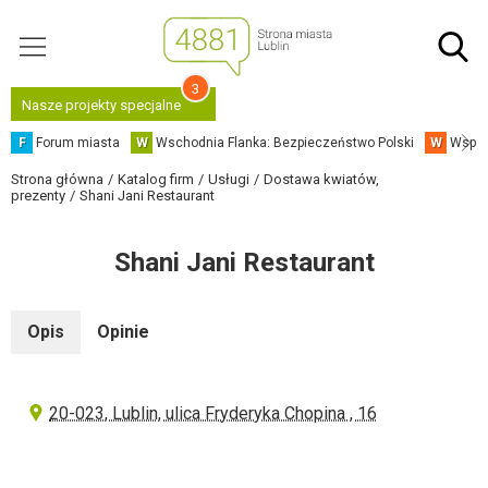
3
Nasze projekty specjalne
F
Forum miasta
W
Wschodnia Flanka: Bezpieczeństwo Polski
W
Współ
Strona główna
Katalog firm
Usługi
Dostawa kwiatów,
prezenty
Shani Jani Restaurant
Shani Jani Restaurant
Opis
Opinie
20-023, Lublin, ulica Fryderyka Chopina , 16