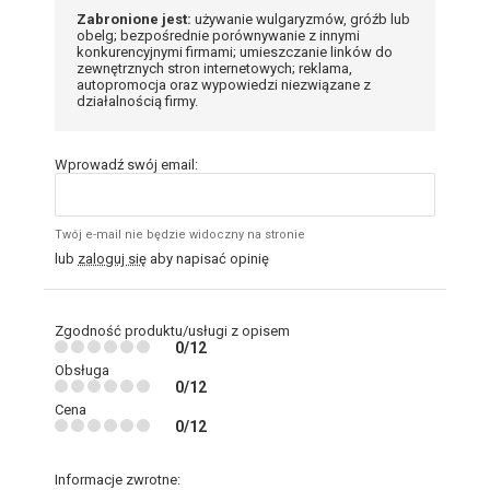
Zabronione jest:
używanie wulgaryzmów, gróźb lub
obelg; bezpośrednie porównywanie z innymi
konkurencyjnymi firmami; umieszczanie linków do
zewnętrznych stron internetowych; reklama,
autopromocja oraz wypowiedzi niezwiązane z
działalnością firmy.
Wprowadź swój email:
Twój e-mail nie będzie widoczny na stronie
lub
zaloguj się
aby napisać opinię
Zgodność produktu/usługi z opisem
0/12
Obsługa
0/12
Cena
0/12
Informacje zwrotne: