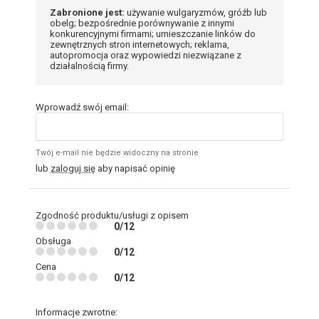
Zabronione jest:
używanie wulgaryzmów, gróźb lub
obelg; bezpośrednie porównywanie z innymi
konkurencyjnymi firmami; umieszczanie linków do
zewnętrznych stron internetowych; reklama,
autopromocja oraz wypowiedzi niezwiązane z
działalnością firmy.
Wprowadź swój email:
Twój e-mail nie będzie widoczny na stronie
lub
zaloguj się
aby napisać opinię
Zgodność produktu/usługi z opisem
0/12
Obsługa
0/12
Cena
0/12
Informacje zwrotne: