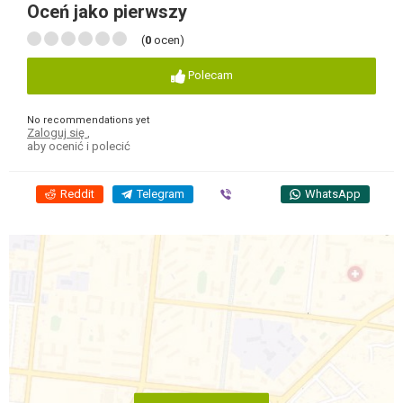
Oceń jako pierwszy
(
0
ocen)
Polecam
No recommendations yet
Zaloguj się
,
aby ocenić i polecić
Reddit
Telegram
Viber
WhatsApp