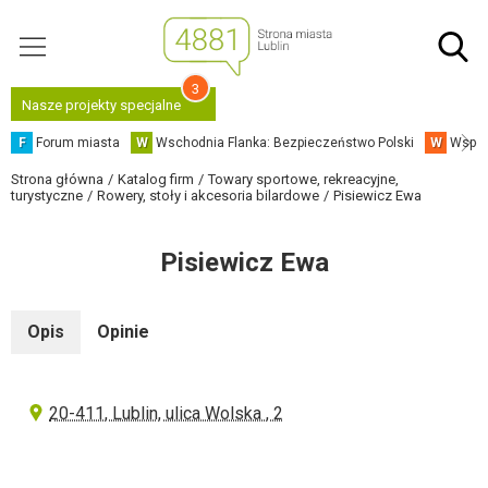
3
Nasze projekty specjalne
F
Forum miasta
W
Wschodnia Flanka: Bezpieczeństwo Polski
W
Współ
Strona główna
Katalog firm
Towary sportowe, rekreacyjne,
turystyczne
Rowery, stoły i akcesoria bilardowe
Pisiewicz Ewa
Pisiewicz Ewa
Opis
Opinie
20-411, Lublin, ulica Wolska , 2